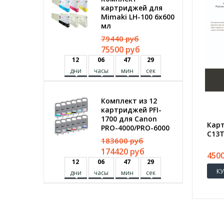
картриджей для
Mimaki LH-100 6х600
мл
79440 руб
75500 руб
1
2
0
6
4
7
2
9
дни
часы
мин
сек
Комплект из 12
картриджей PFI-
1700 для Canon
Карт
PRO-4000/PRO-6000
C13T
183600 руб
174420 руб
450
1
2
0
6
4
7
2
9
К
дни
часы
мин
сек