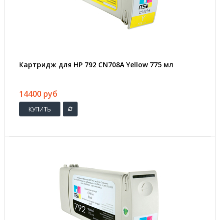
Картридж для HP 792 CN708A Yellow 775 мл
14400 руб
КУПИТЬ