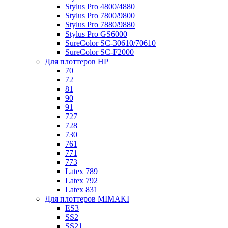
Stylus Pro 4800/4880
Stylus Pro 7800/9800
Stylus Pro 7880/9880
Stylus Pro GS6000
SureColor SC-30610/70610
SureColor SC-F2000
Для плоттеров HP
70
72
81
90
91
727
728
730
761
771
773
Latex 789
Latex 792
Latex 831
Для плоттеров MIMAKI
ES3
SS2
SS21