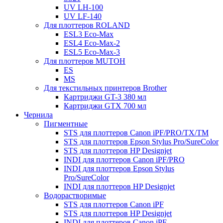
UV LH-100
UV LF-140
Для плоттеров ROLAND
ESL3 Eco-Max
ESL4 Eco-Max-2
ESL5 Eco-Max-3
Для плоттеров MUTOH
ES
MS
Для текстильных принтеров Brother
Картриджи GT-3 380 мл
Картриджи GTX 700 мл
Чернила
Пигментные
STS для плоттеров Canon iPF/PRO/TX/ТМ
STS для плоттеров Epson Stylus Pro/SureColor
STS для плоттеров HP Designjet
INDI для плоттеров Canon iPF/PRO
INDI для плоттеров Epson Stylus
Pro/SureColor
INDI для плоттеров HP Designjet
Водорастворимые
STS для плоттеров Canon iPF
STS для плоттеров HP Designjet
INDI для плоттеров Canon iPF