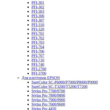
PFI-301
PFI-302
PFI-303
PFI-306
PFI-307
PFI-310
PFI-320
PFI-701
PFI-702
PFI-703
PFI-704
PFI-706
PFI-707
PFI-710
PFI-740
PFI-2700
PFI-3700
Для плоттеров EPSON
SureColor SC-P6000/P7000/P8000/P9000
SureColor SC-Т3200/T5200/T7200
Stylus Pro 7700/9700
Stylus Pro 7890/9890
Stylus Pro 7900/9900
Stylus Pro 7600/9600
Stylus Pro 4450