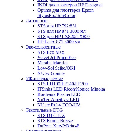
INDI для плоттеров HP Designjet
Optima для плоттеров Epson
StylusPro/SureColor
Латексные
STS для HP 792/831
STS для HP 871 3000 мл
STS для HP LX820/LX850
HP Latex 871 3000 мл
Эко-сольвентные
STS Eco-Max
Velvet Jet Prime Eco
Marabu MaraJet
Low-Sol Seiko/OKI
NUtec Granite
УФ-отверждаемые
STS LH100/LF140/LF200
ITSinks LED Ricoh/Konica Minolta
Bordeaux Plasma LED
NuTec Amethyst LED
NUtec Ruby ECO-UV
Текстильные DTG
STS DTG-DX
STS Kornit Breeze
DuPont Xite-P/Brite-P