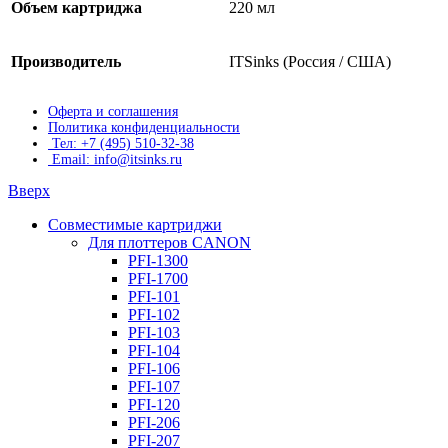
Объем картриджа
220 мл
Производитель
ITSinks (Россия / США)
Оферта и соглашения
Политика конфиденциальности
Тел: +7 (495) 510-32-38
Email: info@itsinks.ru
Вверх
Совместимые картриджи
Для плоттеров CANON
PFI-1300
PFI-1700
PFI-101
PFI-102
PFI-103
PFI-104
PFI-106
PFI-107
PFI-120
PFI-206
PFI-207