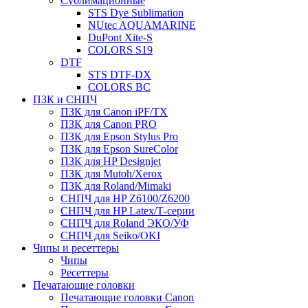
Сублимационные
STS Dye Sublimation
NUtec AQUAMARINE
DuPont Xite-S
COLORS S19
DTF
STS DTF-DX
COLORS BC
ПЗК и СНПЧ
ПЗК для Canon iPF/TX
ПЗК для Canon PRO
ПЗК для Epson Stylus Pro
ПЗК для Epson SureColor
ПЗК для HP Designjet
ПЗК для Mutoh/Xerox
ПЗК для Roland/Mimaki
СНПЧ для HP Z6100/Z6200
СНПЧ для HP Latex/Т-cерии
СНПЧ для Roland ЭКО/УФ
СНПЧ для Seiko/OKI
Чипы и ресеттеры
Чипы
Ресеттеры
Печатающие головки
Печатающие головки Canon