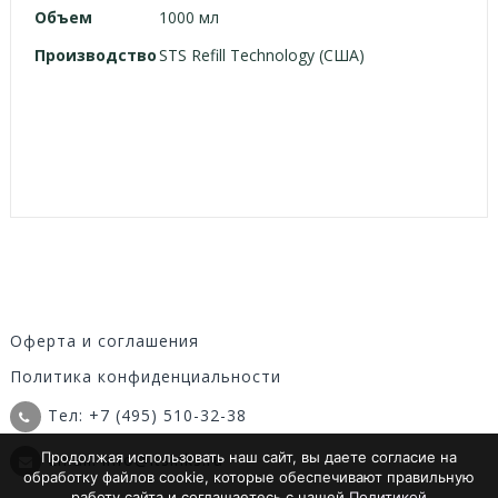
Объем
1000 мл
Производство
STS Refill Technology (США)
Оферта и соглашения
Политика конфиденциальности
Тел: +7 (495) 510-32-38
Продолжая использовать наш сайт, вы даете согласие на
Email: info@itsinks.ru
обработку файлов cookie, которые обеспечивают правильную
работу сайта и соглашаетесь с нашей
Политикой