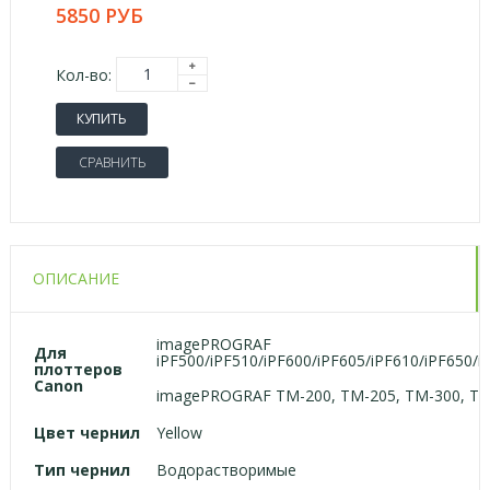
5850 РУБ
Кол-во:
КУПИТЬ
СРАВНИТЬ
ОПИСАНИЕ
imagePROGRAF
Для
iPF500/iPF510/iPF600/iPF605/iPF610/iPF650/
плоттеров
Canon
imagePROGRAF TM-200, TM-205, TM-300, T
Цвет чернил
Yellow
Тип чернил
Водорастворимые