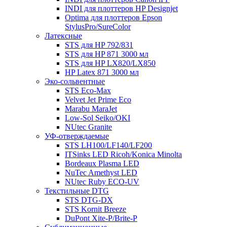
INDI для плоттеров HP Designjet
Optima для плоттеров Epson
StylusPro/SureColor
Латексные
STS для HP 792/831
STS для HP 871 3000 мл
STS для HP LX820/LX850
HP Latex 871 3000 мл
Эко-сольвентные
STS Eco-Max
Velvet Jet Prime Eco
Marabu MaraJet
Low-Sol Seiko/OKI
NUtec Granite
УФ-отверждаемые
STS LH100/LF140/LF200
ITSinks LED Ricoh/Konica Minolta
Bordeaux Plasma LED
NuTec Amethyst LED
NUtec Ruby ECO-UV
Текстильные DTG
STS DTG-DX
STS Kornit Breeze
DuPont Xite-P/Brite-P