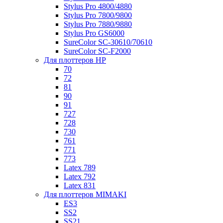
Stylus Pro 4800/4880
Stylus Pro 7800/9800
Stylus Pro 7880/9880
Stylus Pro GS6000
SureColor SC-30610/70610
SureColor SC-F2000
Для плоттеров HP
70
72
81
90
91
727
728
730
761
771
773
Latex 789
Latex 792
Latex 831
Для плоттеров MIMAKI
ES3
SS2
SS21