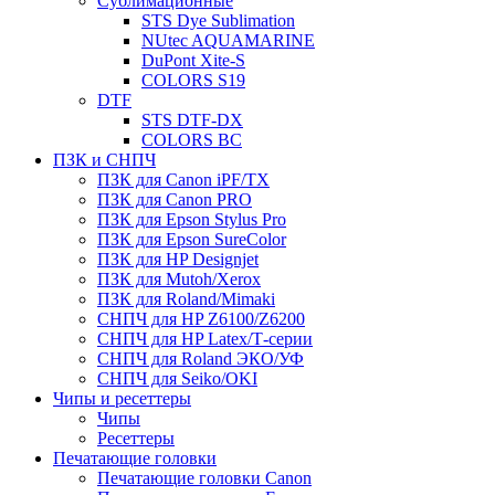
Сублимационные
STS Dye Sublimation
NUtec AQUAMARINE
DuPont Xite-S
COLORS S19
DTF
STS DTF-DX
COLORS BC
ПЗК и СНПЧ
ПЗК для Canon iPF/TX
ПЗК для Canon PRO
ПЗК для Epson Stylus Pro
ПЗК для Epson SureColor
ПЗК для HP Designjet
ПЗК для Mutoh/Xerox
ПЗК для Roland/Mimaki
СНПЧ для HP Z6100/Z6200
СНПЧ для HP Latex/Т-cерии
СНПЧ для Roland ЭКО/УФ
СНПЧ для Seiko/OKI
Чипы и ресеттеры
Чипы
Ресеттеры
Печатающие головки
Печатающие головки Canon