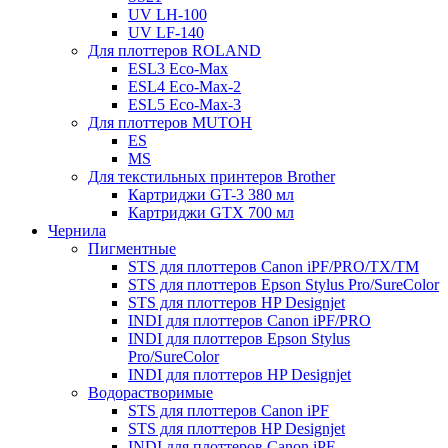
UV LH-100
UV LF-140
Для плоттеров ROLAND
ESL3 Eco-Max
ESL4 Eco-Max-2
ESL5 Eco-Max-3
Для плоттеров MUTOH
ES
MS
Для текстильных принтеров Brother
Картриджи GT-3 380 мл
Картриджи GTX 700 мл
Чернила
Пигментные
STS для плоттеров Canon iPF/PRO/TX/ТМ
STS для плоттеров Epson Stylus Pro/SureColor
STS для плоттеров HP Designjet
INDI для плоттеров Canon iPF/PRO
INDI для плоттеров Epson Stylus
Pro/SureColor
INDI для плоттеров HP Designjet
Водорастворимые
STS для плоттеров Canon iPF
STS для плоттеров HP Designjet
INDI для плоттеров Canon iPF