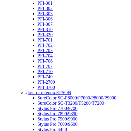
PFI-301
PFI-302
PFI-303
PFI-306
PFI-307
PFI-310
PFI-320
PFI-701
PFI-702
PFI-703
PFI-704
PFI-706
PFI-707
PFI-710
PFI-740
PFI-2700
PFI-3700
Для плоттеров EPSON
SureColor SC-P6000/P7000/P8000/P9000
SureColor SC-Т3200/T5200/T7200
Stylus Pro 7700/9700
Stylus Pro 7890/9890
Stylus Pro 7900/9900
Stylus Pro 7600/9600
Stylus Pro 4450