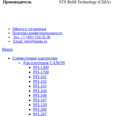
Производитель
STS Refill Technology (США)
Оферта и соглашения
Политика конфиденциальности
Тел: +7 (495) 510-32-38
Email: info@itsinks.ru
Вверх
Совместимые картриджи
Для плоттеров CANON
PFI-1300
PFI-1700
PFI-101
PFI-102
PFI-103
PFI-104
PFI-106
PFI-107
PFI-120
PFI-206
PFI-207