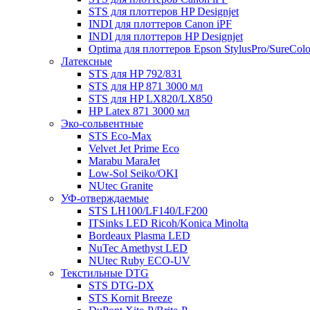
STS для плоттеров HP Designjet
INDI для плоттеров Canon iPF
INDI для плоттеров HP Designjet
Optima для плоттеров Epson StylusPro/SureColo
Латексные
STS для HP 792/831
STS для HP 871 3000 мл
STS для HP LX820/LX850
HP Latex 871 3000 мл
Эко-сольвентные
STS Eco-Max
Velvet Jet Prime Eco
Marabu MaraJet
Low-Sol Seiko/OKI
NUtec Granite
УФ-отверждаемые
STS LH100/LF140/LF200
ITSinks LED Ricoh/Konica Minolta
Bordeaux Plasma LED
NuTec Amethyst LED
NUtec Ruby ECO-UV
Текстильные DTG
STS DTG-DX
STS Kornit Breeze