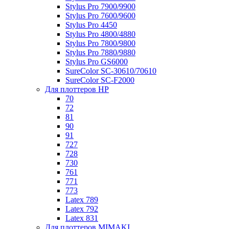
Stylus Pro 7900/9900
Stylus Pro 7600/9600
Stylus Pro 4450
Stylus Pro 4800/4880
Stylus Pro 7800/9800
Stylus Pro 7880/9880
Stylus Pro GS6000
SureColor SC-30610/70610
SureColor SC-F2000
Для плоттеров HP
70
72
81
90
91
727
728
730
761
771
773
Latex 789
Latex 792
Latex 831
Для плоттеров MIMAKI