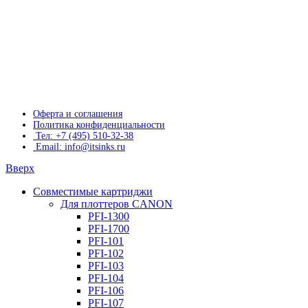
Оферта и соглашения
Политика конфиденциальности
Тел: +7 (495) 510-32-38
Email: info@itsinks.ru
Вверх
Совместимые картриджи
Для плоттеров CANON
PFI-1300
PFI-1700
PFI-101
PFI-102
PFI-103
PFI-104
PFI-106
PFI-107