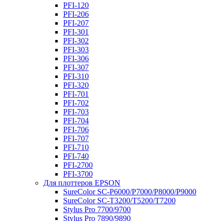
PFI-120
PFI-206
PFI-207
PFI-301
PFI-302
PFI-303
PFI-306
PFI-307
PFI-310
PFI-320
PFI-701
PFI-702
PFI-703
PFI-704
PFI-706
PFI-707
PFI-710
PFI-740
PFI-2700
PFI-3700
Для плоттеров EPSON
SureColor SC-P6000/P7000/P8000/P9000
SureColor SC-Т3200/T5200/T7200
Stylus Pro 7700/9700
Stylus Pro 7890/9890