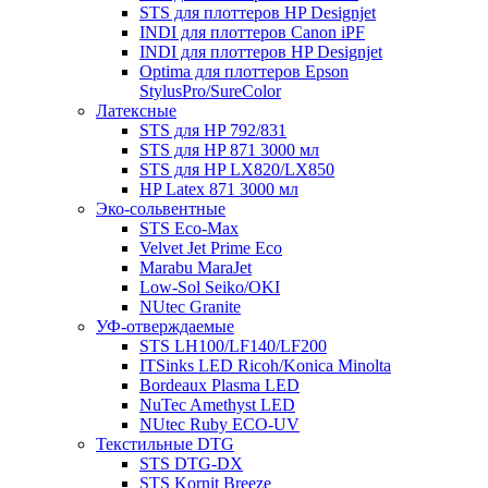
STS для плоттеров HP Designjet
INDI для плоттеров Canon iPF
INDI для плоттеров HP Designjet
Optima для плоттеров Epson
StylusPro/SureColor
Латексные
STS для HP 792/831
STS для HP 871 3000 мл
STS для HP LX820/LX850
HP Latex 871 3000 мл
Эко-сольвентные
STS Eco-Max
Velvet Jet Prime Eco
Marabu MaraJet
Low-Sol Seiko/OKI
NUtec Granite
УФ-отверждаемые
STS LH100/LF140/LF200
ITSinks LED Ricoh/Konica Minolta
Bordeaux Plasma LED
NuTec Amethyst LED
NUtec Ruby ECO-UV
Текстильные DTG
STS DTG-DX
STS Kornit Breeze