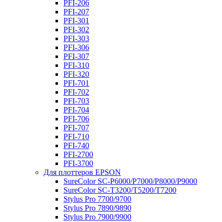
PFI-206
PFI-207
PFI-301
PFI-302
PFI-303
PFI-306
PFI-307
PFI-310
PFI-320
PFI-701
PFI-702
PFI-703
PFI-704
PFI-706
PFI-707
PFI-710
PFI-740
PFI-2700
PFI-3700
Для плоттеров EPSON
SureColor SC-P6000/P7000/P8000/P9000
SureColor SC-Т3200/T5200/T7200
Stylus Pro 7700/9700
Stylus Pro 7890/9890
Stylus Pro 7900/9900