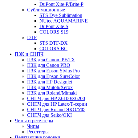
DuPont Xite-P/Brite-P
Сублимационные
STS Dye Sublimation
NUtec AQUAMARINE
DuPont Xite-S
COLORS S19
DTF
STS DTF-DX
COLORS BC
ПЗК и СНПЧ
ПЗК для Canon iPF/TX
ПЗК для Canon PRO
ПЗК для Epson Stylus Pro
ПЗК для Epson SureColor
ПЗК для HP Designjet
ПЗК для Mutoh/Xerox
ПЗК для Roland/Mimaki
СНПЧ для HP Z6100/Z6200
СНПЧ для HP Latex/Т-cерии
СНПЧ для Roland ЭКО/УФ
СНПЧ для Seiko/OKI
Чипы и ресеттеры
Чипы
Ресеттеры
Печатающие головки