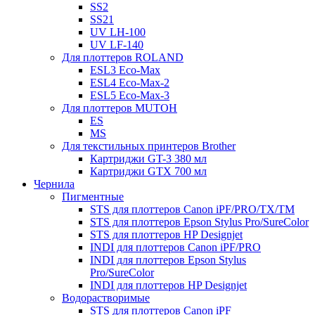
SS2
SS21
UV LH-100
UV LF-140
Для плоттеров ROLAND
ESL3 Eco-Max
ESL4 Eco-Max-2
ESL5 Eco-Max-3
Для плоттеров MUTOH
ES
MS
Для текстильных принтеров Brother
Картриджи GT-3 380 мл
Картриджи GTX 700 мл
Чернила
Пигментные
STS для плоттеров Canon iPF/PRO/TX/ТМ
STS для плоттеров Epson Stylus Pro/SureColor
STS для плоттеров HP Designjet
INDI для плоттеров Canon iPF/PRO
INDI для плоттеров Epson Stylus
Pro/SureColor
INDI для плоттеров HP Designjet
Водорастворимые
STS для плоттеров Canon iPF