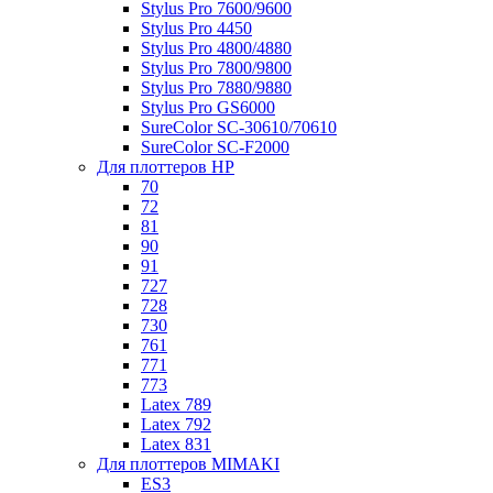
Stylus Pro 7600/9600
Stylus Pro 4450
Stylus Pro 4800/4880
Stylus Pro 7800/9800
Stylus Pro 7880/9880
Stylus Pro GS6000
SureColor SC-30610/70610
SureColor SC-F2000
Для плоттеров HP
70
72
81
90
91
727
728
730
761
771
773
Latex 789
Latex 792
Latex 831
Для плоттеров MIMAKI
ES3