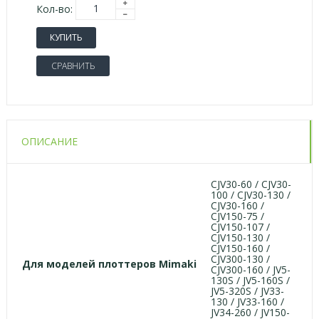
Кол-во:
КУПИТЬ
СРАВНИТЬ
ОПИСАНИЕ
CJV30-60 / CJV30-
100 / CJV30-130 /
CJV30-160 /
CJV150-75 /
CJV150-107 /
CJV150-130 /
CJV150-160 /
CJV300-130 /
Для моделей плоттеров
Mimaki
CJV300-160 / JV5-
130S / JV5-160S /
JV5-320S / JV33-
130 / JV33-160 /
JV34-260 / JV150-