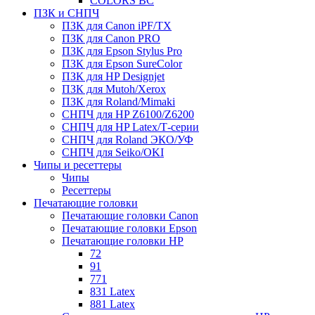
COLORS BC
ПЗК и СНПЧ
ПЗК для Canon iPF/TX
ПЗК для Canon PRO
ПЗК для Epson Stylus Pro
ПЗК для Epson SureColor
ПЗК для HP Designjet
ПЗК для Mutoh/Xerox
ПЗК для Roland/Mimaki
СНПЧ для HP Z6100/Z6200
СНПЧ для HP Latex/Т-cерии
СНПЧ для Roland ЭКО/УФ
СНПЧ для Seiko/OKI
Чипы и ресеттеры
Чипы
Ресеттеры
Печатающие головки
Печатающие головки Canon
Печатающие головки Epson
Печатающие головки HP
72
91
771
831 Latex
881 Latex