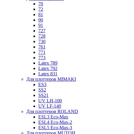
70
72
81
90
91
727
728
730
761
771
773
Latex 789
Latex 792
Latex 831
Для плоттеров MIMAKI
ES3
SS2
SS21
UV LH-100
UV LF-140
Для плоттеров ROLAND
ESL3 Eco-Max
ESL4 Eco-Max-2
ESL5 Eco-Max-3
Для плоттеров MUTOH