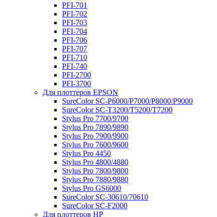
PFI-701
PFI-702
PFI-703
PFI-704
PFI-706
PFI-707
PFI-710
PFI-740
PFI-2700
PFI-3700
Для плоттеров EPSON
SureColor SC-P6000/P7000/P8000/P9000
SureColor SC-Т3200/T5200/T7200
Stylus Pro 7700/9700
Stylus Pro 7890/9890
Stylus Pro 7900/9900
Stylus Pro 7600/9600
Stylus Pro 4450
Stylus Pro 4800/4880
Stylus Pro 7800/9800
Stylus Pro 7880/9880
Stylus Pro GS6000
SureColor SC-30610/70610
SureColor SC-F2000
Для плоттеров HP