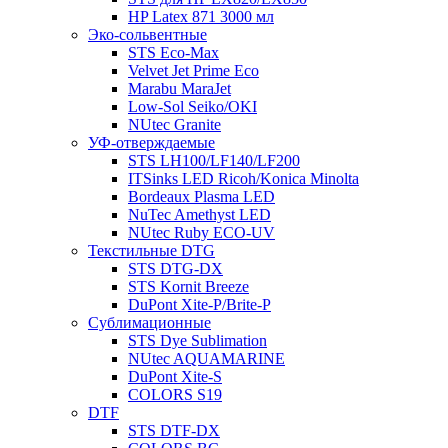
HP Latex 871 3000 мл
Эко-сольвентные
STS Eco-Max
Velvet Jet Prime Eco
Marabu MaraJet
Low-Sol Seiko/OKI
NUtec Granite
УФ-отверждаемые
STS LH100/LF140/LF200
ITSinks LED Ricoh/Konica Minolta
Bordeaux Plasma LED
NuTec Amethyst LED
NUtec Ruby ECO-UV
Текстильные DTG
STS DTG-DX
STS Kornit Breeze
DuPont Xite-P/Brite-P
Сублимационные
STS Dye Sublimation
NUtec AQUAMARINE
DuPont Xite-S
COLORS S19
DTF
STS DTF-DX