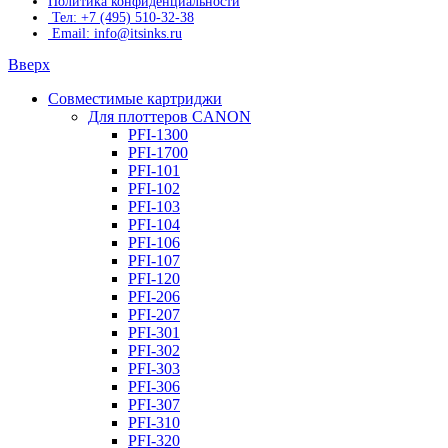
Политика конфиденциальности
Тел: +7 (495) 510-32-38
Email: info@itsinks.ru
Вверх
Совместимые картриджи
Для плоттеров CANON
PFI-1300
PFI-1700
PFI-101
PFI-102
PFI-103
PFI-104
PFI-106
PFI-107
PFI-120
PFI-206
PFI-207
PFI-301
PFI-302
PFI-303
PFI-306
PFI-307
PFI-310
PFI-320