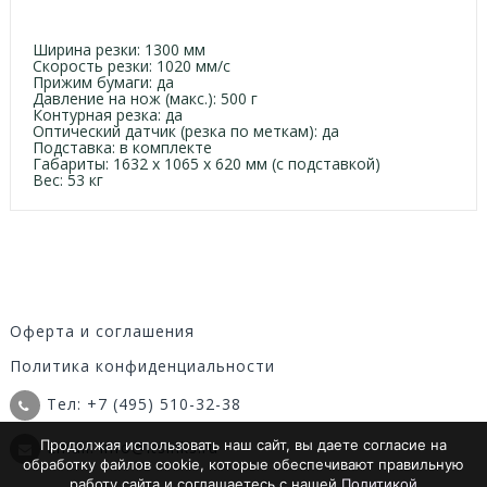
Ширина резки: 1300 мм
Скорость резки: 1020 мм/с
Прижим бумаги: да
Давление на нож (макс.): 500 г
Контурная резка: да
Оптический датчик (резка по меткам): да
Подставка: в комплекте
Габариты:
1632 x 1065 x 620 мм (с подставкой)
Вес: 53 кг
Оферта и соглашения
Политика конфиденциальности
Тел: +7 (495) 510-32-38
Продолжая использовать наш сайт, вы даете согласие на
Email: info@itsinks.ru
обработку файлов cookie, которые обеспечивают правильную
работу сайта и соглашаетесь с нашей
Политикой