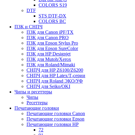
COLORS S19
DTF
STS DTF-DX
COLORS BC
ПЗК и СНПЧ
ПЗК для Canon iPF/TX
ПЗК для Canon PRO
ПЗК для Epson Stylus Pro
ПЗК для Epson SureColor
ПЗК для HP Designjet
ПЗК для Mutoh/Xerox
ПЗК для Roland/Mimaki
СНПЧ для HP Z6100/Z6200
СНПЧ для HP Latex/Т-cерии
СНПЧ для Roland ЭКО/УФ
СНПЧ для Seiko/OKI
Чипы и ресеттеры
Чипы
Ресеттеры
Печатающие головки
Печатающие головки Canon
Печатающие головки Epson
Печатающие головки HP
72