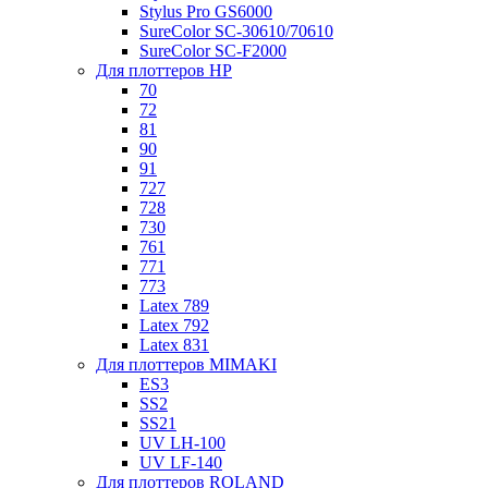
Stylus Pro GS6000
SureColor SC-30610/70610
SureColor SC-F2000
Для плоттеров HP
70
72
81
90
91
727
728
730
761
771
773
Latex 789
Latex 792
Latex 831
Для плоттеров MIMAKI
ES3
SS2
SS21
UV LH-100
UV LF-140
Для плоттеров ROLAND