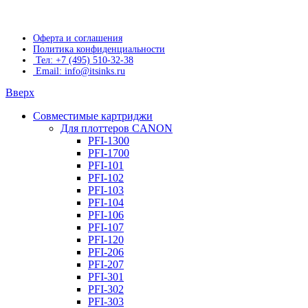
Оферта и соглашения
Политика конфиденциальности
Тел: +7 (495) 510-32-38
Email: info@itsinks.ru
Вверх
Совместимые картриджи
Для плоттеров CANON
PFI-1300
PFI-1700
PFI-101
PFI-102
PFI-103
PFI-104
PFI-106
PFI-107
PFI-120
PFI-206
PFI-207
PFI-301
PFI-302
PFI-303