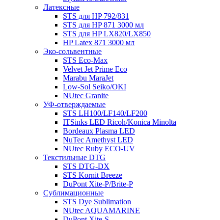
Латексные
STS для HP 792/831
STS для HP 871 3000 мл
STS для HP LX820/LX850
HP Latex 871 3000 мл
Эко-сольвентные
STS Eco-Max
Velvet Jet Prime Eco
Marabu MaraJet
Low-Sol Seiko/OKI
NUtec Granite
УФ-отверждаемые
STS LH100/LF140/LF200
ITSinks LED Ricoh/Konica Minolta
Bordeaux Plasma LED
NuTec Amethyst LED
NUtec Ruby ECO-UV
Текстильные DTG
STS DTG-DX
STS Kornit Breeze
DuPont Xite-P/Brite-P
Сублимационные
STS Dye Sublimation
NUtec AQUAMARINE
DuPont Xite-S