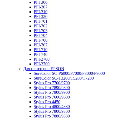
PFI-306
PFI-307
PFI-310
PFI-320
PFI-701
PFI-702
PFI-703
PFI-704
PFI-706
PFI-707
PFI-710
PFI-740
PFI-2700
PFI-3700
Для плоттеров EPSON
SureColor SC-P6000/P7000/P8000/P9000
SureColor SC-Т3200/T5200/T7200
Stylus Pro 7700/9700
Stylus Pro 7890/9890
Stylus Pro 7900/9900
Stylus Pro 7600/9600
Stylus Pro 4450
Stylus Pro 4800/4880
Stylus Pro 7800/9800
Stylus Pro 7880/9880