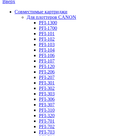
Вверх
Совместимые картриджи
Для плоттеров CANON
PFI-1300
PFI-1700
PFI-101
PFI-102
PFI-103
PFI-104
PFI-106
PFI-107
PFI-120
PFI-206
PFI-207
PFI-301
PFI-302
PFI-303
PFI-306
PFI-307
PFI-310
PFI-320
PFI-701
PFI-702
PFI-703