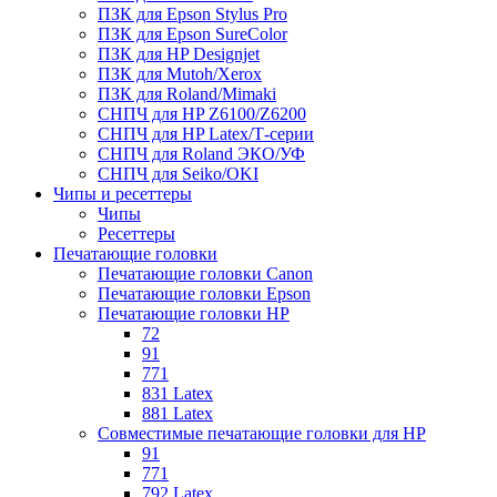
ПЗК для Epson Stylus Pro
ПЗК для Epson SureColor
ПЗК для HP Designjet
ПЗК для Mutoh/Xerox
ПЗК для Roland/Mimaki
СНПЧ для HP Z6100/Z6200
СНПЧ для HP Latex/Т-cерии
СНПЧ для Roland ЭКО/УФ
СНПЧ для Seiko/OKI
Чипы и ресеттеры
Чипы
Ресеттеры
Печатающие головки
Печатающие головки Canon
Печатающие головки Epson
Печатающие головки HP
72
91
771
831 Latex
881 Latex
Совместимые печатающие головки для HP
91
771
792 Latex