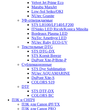
Velvet Jet Prime Eco
Marabu MaraJet
Low-Sol Seiko/OKI
NUtec Granite
УФ-отверждаемые
STS LH100/LF140/LF200
ITSinks LED Ricoh/Konica Minolta
Bordeaux Plasma LED
NuTec Amethyst LED
NUtec Ruby ECO-UV
Текстильные DTG
STS DTG-DX
STS Kornit Breeze
DuPont Xite-P/Brite-P
Сублимационные
STS Dye Sublimation
NUtec AQUAMARINE
DuPont Xite-S
COLORS S19
DTF
STS DTF-DX
COLORS BC
ПЗК и СНПЧ
ПЗК для Canon iPF/TX
ПЗК для Canon PRO