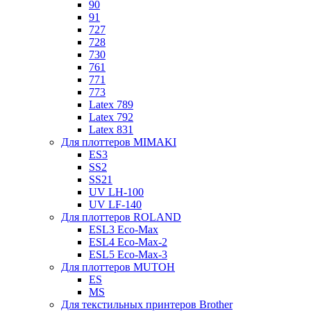
90
91
727
728
730
761
771
773
Latex 789
Latex 792
Latex 831
Для плоттеров MIMAKI
ES3
SS2
SS21
UV LH-100
UV LF-140
Для плоттеров ROLAND
ESL3 Eco-Max
ESL4 Eco-Max-2
ESL5 Eco-Max-3
Для плоттеров MUTOH
ES
MS
Для текстильных принтеров Brother