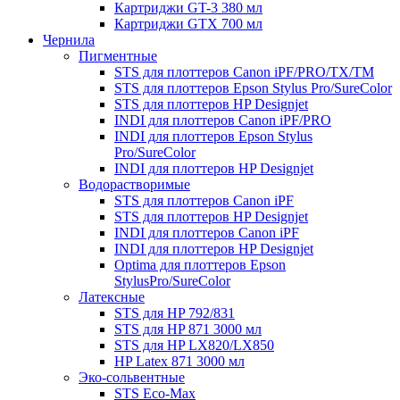
Картриджи GT-3 380 мл
Картриджи GTX 700 мл
Чернила
Пигментные
STS для плоттеров Canon iPF/PRO/TX/ТМ
STS для плоттеров Epson Stylus Pro/SureColor
STS для плоттеров HP Designjet
INDI для плоттеров Canon iPF/PRO
INDI для плоттеров Epson Stylus
Pro/SureColor
INDI для плоттеров HP Designjet
Водорастворимые
STS для плоттеров Canon iPF
STS для плоттеров HP Designjet
INDI для плоттеров Canon iPF
INDI для плоттеров HP Designjet
Optima для плоттеров Epson
StylusPro/SureColor
Латексные
STS для HP 792/831
STS для HP 871 3000 мл
STS для HP LX820/LX850
HP Latex 871 3000 мл
Эко-сольвентные
STS Eco-Max