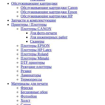
Обслуживающие картриджи
Обслуживающие картриджи Canon
Обслуживающие картриджи Epson
Обслуживающие картриджи HP
Запчасти и комплектующие
Принтеры / Плоттеры
Плоттеры CANON
Для фото-печати
Для инженерных работ
Сканеры
Плоттеры EPSON
Плоттеры HP Latex
Плоттеры Roland
Плоттеры Mimaki
DTF принтеры
Режущие плоттеры
Резаки
Ламинаторы
Термопрессы
Материалы для печати
Фрески
Бесшовные обои
Фотообои
Холст
Сатин