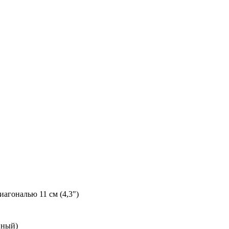
агональю 11 см (4,3")
нный)