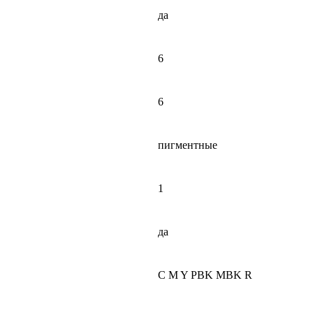
да
6
6
пигментные
1
да
C M Y PBK MBK R