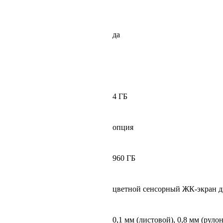
да
4 ГБ
опция
960 ГБ
цветной сенсорный ЖК-экран ди
0,1 мм (листовой), 0,8 мм (руло