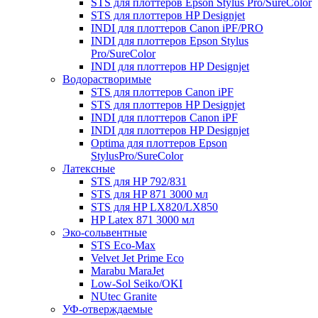
STS для плоттеров Epson Stylus Pro/SureColor
STS для плоттеров HP Designjet
INDI для плоттеров Canon iPF/PRO
INDI для плоттеров Epson Stylus
Pro/SureColor
INDI для плоттеров HP Designjet
Водорастворимые
STS для плоттеров Canon iPF
STS для плоттеров HP Designjet
INDI для плоттеров Canon iPF
INDI для плоттеров HP Designjet
Optima для плоттеров Epson
StylusPro/SureColor
Латексные
STS для HP 792/831
STS для HP 871 3000 мл
STS для HP LX820/LX850
HP Latex 871 3000 мл
Эко-сольвентные
STS Eco-Max
Velvet Jet Prime Eco
Marabu MaraJet
Low-Sol Seiko/OKI
NUtec Granite
УФ-отверждаемые