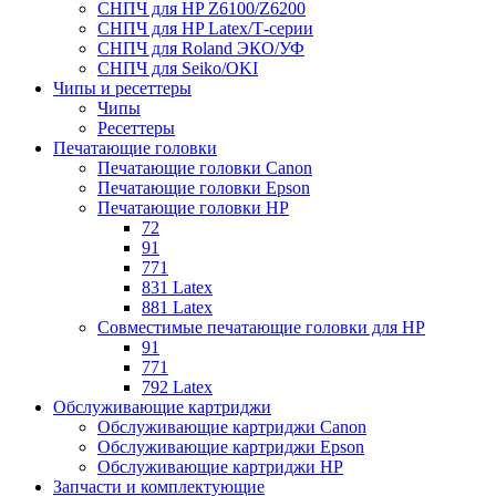
СНПЧ для HP Z6100/Z6200
СНПЧ для HP Latex/Т-cерии
СНПЧ для Roland ЭКО/УФ
СНПЧ для Seiko/OKI
Чипы и ресеттеры
Чипы
Ресеттеры
Печатающие головки
Печатающие головки Canon
Печатающие головки Epson
Печатающие головки HP
72
91
771
831 Latex
881 Latex
Совместимые печатающие головки для HP
91
771
792 Latex
Обслуживающие картриджи
Обслуживающие картриджи Canon
Обслуживающие картриджи Epson
Обслуживающие картриджи HP
Запчасти и комплектующие