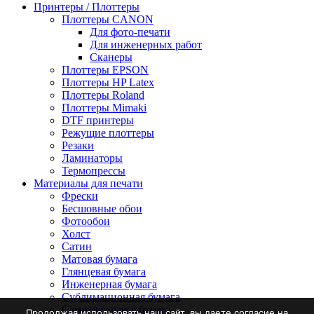
Принтеры / Плоттеры
Плоттеры CANON
Для фото-печати
Для инженерных работ
Сканеры
Плоттеры EPSON
Плоттеры HP Latex
Плоттеры Roland
Плоттеры Mimaki
DTF принтеры
Режущие плоттеры
Резаки
Ламинаторы
Термопрессы
Материалы для печати
Фрески
Бесшовные обои
Фотообои
Холст
Сатин
Матовая бумага
Глянцевая бумага
Инженерная бумага
Сублимационная бумага
Самоклеящаяся бумага
Продолжая использовать наш сайт, вы даете согласие на