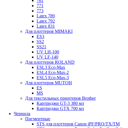
761
771
773
Latex 789
Latex 792
Latex 831
Для плоттеров MIMAKI
ES3
SS2
SS21
UV LH-100
UV LF-140
Для плоттеров ROLAND
ESL3 Eco-Max
ESL4 Eco-Max-2
ESL5 Eco-Max-3
Для плоттеров MUTOH
ES
MS
Для текстильных принтеров Brother
Картриджи GT-3 380 мл
Картриджи GTX 700 мл
Чернила
Пигментные
STS для плоттеров Canon iPF/PRO/TX/ТМ