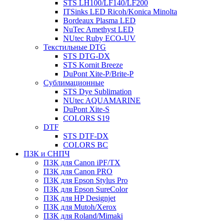
STS LH100/LF140/LF200
ITSinks LED Ricoh/Konica Minolta
Bordeaux Plasma LED
NuTec Amethyst LED
NUtec Ruby ECO-UV
Текстильные DTG
STS DTG-DX
STS Kornit Breeze
DuPont Xite-P/Brite-P
Сублимационные
STS Dye Sublimation
NUtec AQUAMARINE
DuPont Xite-S
COLORS S19
DTF
STS DTF-DX
COLORS BC
ПЗК и СНПЧ
ПЗК для Canon iPF/TX
ПЗК для Canon PRO
ПЗК для Epson Stylus Pro
ПЗК для Epson SureColor
ПЗК для HP Designjet
ПЗК для Mutoh/Xerox
ПЗК для Roland/Mimaki