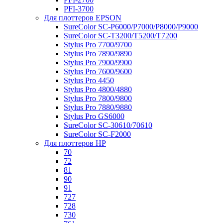
PFI-3700
Для плоттеров EPSON
SureColor SC-P6000/P7000/P8000/P9000
SureColor SC-Т3200/T5200/T7200
Stylus Pro 7700/9700
Stylus Pro 7890/9890
Stylus Pro 7900/9900
Stylus Pro 7600/9600
Stylus Pro 4450
Stylus Pro 4800/4880
Stylus Pro 7800/9800
Stylus Pro 7880/9880
Stylus Pro GS6000
SureColor SC-30610/70610
SureColor SC-F2000
Для плоттеров HP
70
72
81
90
91
727
728
730