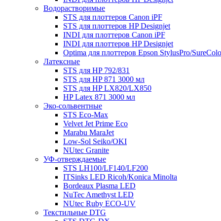
Водорастворимые
STS для плоттеров Canon iPF
STS для плоттеров HP Designjet
INDI для плоттеров Canon iPF
INDI для плоттеров HP Designjet
Optima для плоттеров Epson StylusPro/SureColo
Латексные
STS для HP 792/831
STS для HP 871 3000 мл
STS для HP LX820/LX850
HP Latex 871 3000 мл
Эко-сольвентные
STS Eco-Max
Velvet Jet Prime Eco
Marabu MaraJet
Low-Sol Seiko/OKI
NUtec Granite
УФ-отверждаемые
STS LH100/LF140/LF200
ITSinks LED Ricoh/Konica Minolta
Bordeaux Plasma LED
NuTec Amethyst LED
NUtec Ruby ECO-UV
Текстильные DTG