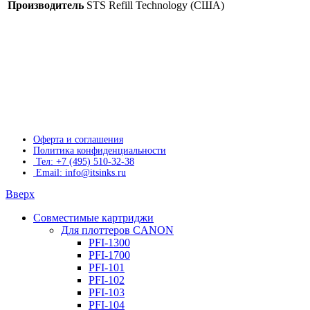
Производитель
STS Refill Technology (США)
Оферта и соглашения
Политика конфиденциальности
Тел: +7 (495) 510-32-38
Email: info@itsinks.ru
Вверх
Совместимые картриджи
Для плоттеров CANON
PFI-1300
PFI-1700
PFI-101
PFI-102
PFI-103
PFI-104