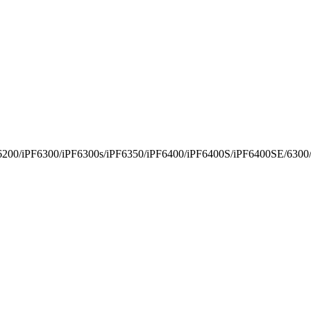
6200/iPF6300/iPF6300s/iPF6350/iPF6400/iPF6400S/iPF6400SE/6300/