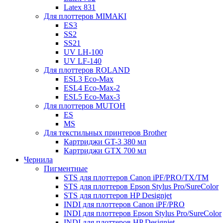
Latex 831
Для плоттеров MIMAKI
ES3
SS2
SS21
UV LH-100
UV LF-140
Для плоттеров ROLAND
ESL3 Eco-Max
ESL4 Eco-Max-2
ESL5 Eco-Max-3
Для плоттеров MUTOH
ES
MS
Для текстильных принтеров Brother
Картриджи GT-3 380 мл
Картриджи GTX 700 мл
Чернила
Пигментные
STS для плоттеров Canon iPF/PRO/TX/ТМ
STS для плоттеров Epson Stylus Pro/SureColor
STS для плоттеров HP Designjet
INDI для плоттеров Canon iPF/PRO
INDI для плоттеров Epson Stylus Pro/SureColor
INDI для плоттеров HP Designjet