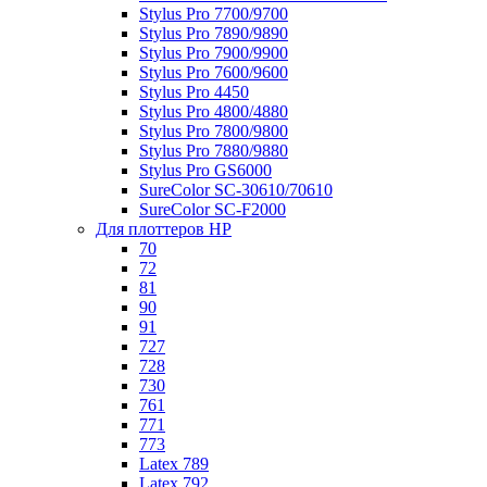
Stylus Pro 7700/9700
Stylus Pro 7890/9890
Stylus Pro 7900/9900
Stylus Pro 7600/9600
Stylus Pro 4450
Stylus Pro 4800/4880
Stylus Pro 7800/9800
Stylus Pro 7880/9880
Stylus Pro GS6000
SureColor SC-30610/70610
SureColor SC-F2000
Для плоттеров HP
70
72
81
90
91
727
728
730
761
771
773
Latex 789
Latex 792