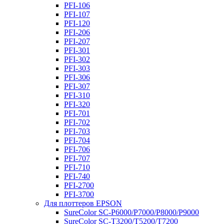
PFI-106
PFI-107
PFI-120
PFI-206
PFI-207
PFI-301
PFI-302
PFI-303
PFI-306
PFI-307
PFI-310
PFI-320
PFI-701
PFI-702
PFI-703
PFI-704
PFI-706
PFI-707
PFI-710
PFI-740
PFI-2700
PFI-3700
Для плоттеров EPSON
SureColor SC-P6000/P7000/P8000/P9000
SureColor SC-Т3200/T5200/T7200