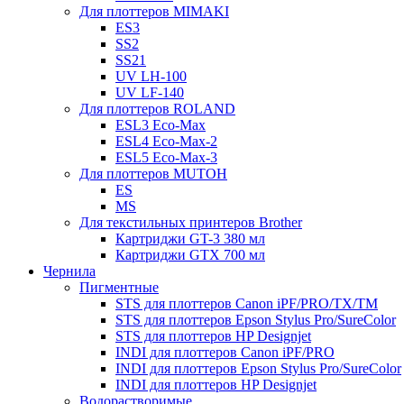
Для плоттеров MIMAKI
ES3
SS2
SS21
UV LH-100
UV LF-140
Для плоттеров ROLAND
ESL3 Eco-Max
ESL4 Eco-Max-2
ESL5 Eco-Max-3
Для плоттеров MUTOH
ES
MS
Для текстильных принтеров Brother
Картриджи GT-3 380 мл
Картриджи GTX 700 мл
Чернила
Пигментные
STS для плоттеров Canon iPF/PRO/TX/ТМ
STS для плоттеров Epson Stylus Pro/SureColor
STS для плоттеров HP Designjet
INDI для плоттеров Canon iPF/PRO
INDI для плоттеров Epson Stylus Pro/SureColor
INDI для плоттеров HP Designjet
Водорастворимые