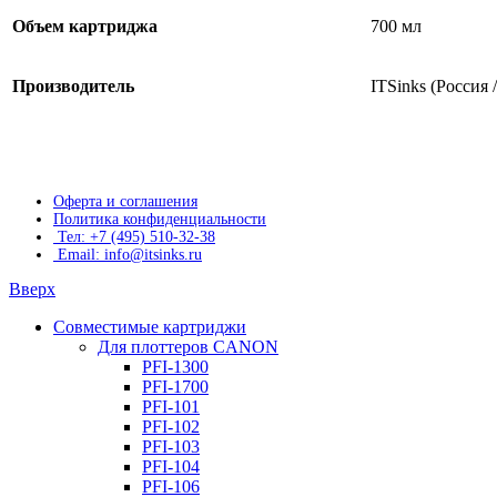
Объем картриджа
700 мл
Производитель
ITSinks (Россия
Оферта и соглашения
Политика конфиденциальности
Тел: +7 (495) 510-32-38
Email: info@itsinks.ru
Вверх
Совместимые картриджи
Для плоттеров CANON
PFI-1300
PFI-1700
PFI-101
PFI-102
PFI-103
PFI-104
PFI-106