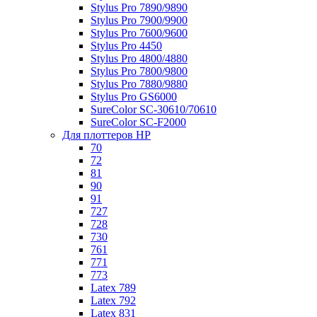
Stylus Pro 7890/9890
Stylus Pro 7900/9900
Stylus Pro 7600/9600
Stylus Pro 4450
Stylus Pro 4800/4880
Stylus Pro 7800/9800
Stylus Pro 7880/9880
Stylus Pro GS6000
SureColor SC-30610/70610
SureColor SC-F2000
Для плоттеров HP
70
72
81
90
91
727
728
730
761
771
773
Latex 789
Latex 792
Latex 831