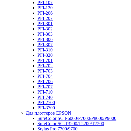
PFI-107
PFI-120
PFI-206
PFI-207
PFI-301
PFI-302
PFI-303
PFI-306
PFI-307
PFI-310
PFI-320
PFI-701
PFI-702
PFI-703
PFI-704
PFI-706
PFI-707
PFI-710
PFI-740
PFI-2700
PFI-3700
Для плоттеров EPSON
SureColor SC-P6000/P7000/P8000/P9000
SureColor SC-Т3200/T5200/T7200
Stylus Pro 7700/9700