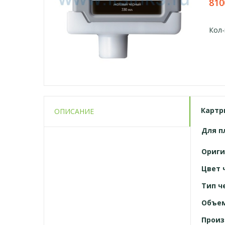
810
Кол-
Картри
ОПИСАНИЕ
Для
п
Ориги
Цвет 
Тип ч
Объе
Произ