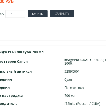
00 РУБ
СРАВНИТЬ
во:
КУПИТЬ
дж PFI-2700 Cyan 700 мл
imagePROGRAF GP-4000;
лоттеров
Canon
2000;
нальный артикул
5289C001
чернил
Cyan
ернил
Пигментные
м картриджа
700 мл
водитель
ITSinks (Россия / США)