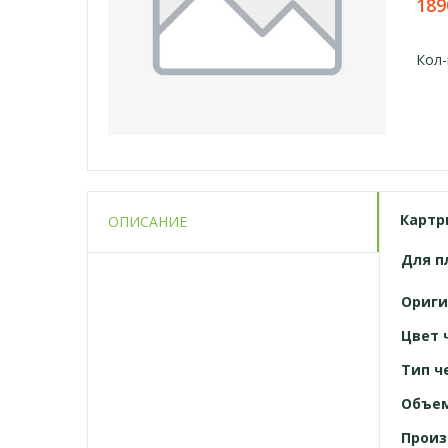
189
Кол-
Картри
ОПИСАНИЕ
Для
п
Ориги
Цвет 
Тип ч
Объе
Произ