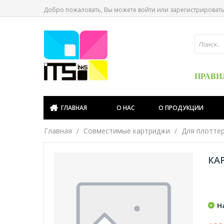
Добро пожаловать, Вы можете
войти
или
зарегистрироват
ПРАВИ
ГЛАВНАЯ
О НАС
О ПРОДУКЦИИ
Главная
Совместимые картриджи
Для плотте
КАР
Н