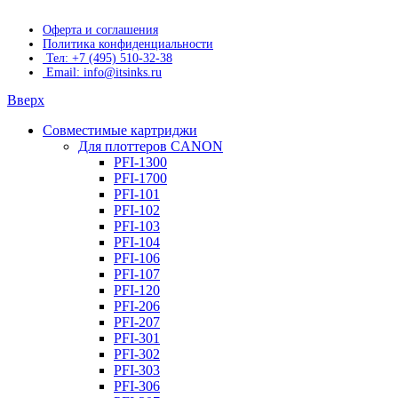
Оферта и соглашения
Политика конфиденциальности
Тел: +7 (495) 510-32-38
Email: info@itsinks.ru
Вверх
Совместимые картриджи
Для плоттеров CANON
PFI-1300
PFI-1700
PFI-101
PFI-102
PFI-103
PFI-104
PFI-106
PFI-107
PFI-120
PFI-206
PFI-207
PFI-301
PFI-302
PFI-303
PFI-306