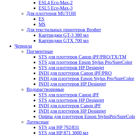
ESL4 Eco-Max-2
ESL5 Eco-Max-3
Для плоттеров MUTOH
ES
MS
Для текстильных принтеров Brother
Картриджи GT-3 380 мл
Картриджи GTX 700 мл
Чернила
Пигментные
STS для плоттеров Canon iPF/PRO/TX/ТМ
STS для плоттеров Epson Stylus Pro/SureColor
STS для плоттеров HP Designjet
INDI для плоттеров Canon iPF/PRO
INDI для плоттеров Epson Stylus Pro/SureColor
INDI для плоттеров HP Designjet
Водорастворимые
STS для плоттеров Canon iPF
STS для плоттеров HP Designjet
INDI для плоттеров Canon iPF
INDI для плоттеров HP Designjet
Optima для плоттеров Epson StylusPro/SureColo
Латексные
STS для HP 792/831
STS для HP 871 3000 мл