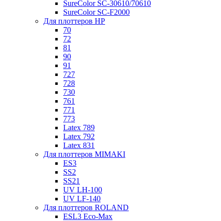
SureColor SC-30610/70610
SureColor SC-F2000
Для плоттеров HP
70
72
81
90
91
727
728
730
761
771
773
Latex 789
Latex 792
Latex 831
Для плоттеров MIMAKI
ES3
SS2
SS21
UV LH-100
UV LF-140
Для плоттеров ROLAND
ESL3 Eco-Max