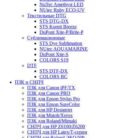
NuTec Amethyst LED
NUtec Ruby ECO-UV
Текстильные DTG
STS DTG-DX
STS Kornit Breeze
DuPont Xite-P/Brite-P
Сублимационные
STS Dye Sublimation
NUtec AQUAMARINE
DuPont Xite-S
COLORS S19
DTF
STS DTF-DX
COLORS BC
ПЗК и СНПЧ
ПЗК для Canon iPF/TX
ПЗК для Canon PRO
ПЗК для Epson Stylus Pro
ПЗК для Epson SureColor
ПЗК для HP Designjet
ПЗК для Mutoh/Xerox
ПЗК для Roland/Mimaki
СНПЧ для HP Z6100/Z6200
СНПЧ для HP Latex/Т-cерии
СНПЧ для Roland ЭКО/УФ