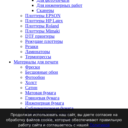
Для фото-печати
Для инженерных работ
Сканеры
Плоттеры EPSON
Плоттеры HP Latex
Плоттеры Roland
Плоттеры Mimaki
DTF принтеры
Режущие плоттеры
Резаки
Ламинаторы
Термопрессы
Материалы для печати
Фрески
Бесшовные обои
Фотообои
Холст
Сатин
Матовая бумага
Глянцевая бумага
Инженерная бумага
Сублимационная бумага
Самоклеящаяся бумага
Продолжая использовать наш сайт, вы даете согласие на
Самоклеющаяся пленка
обработку файлов cookie, которые обеспечивают правильную
Прозрачная самоклеящаяся пленка
работу сайта и соглашаетесь с нашей
Политикой