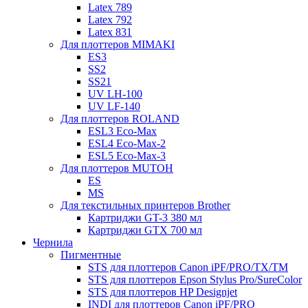
Latex 789
Latex 792
Latex 831
Для плоттеров MIMAKI
ES3
SS2
SS21
UV LH-100
UV LF-140
Для плоттеров ROLAND
ESL3 Eco-Max
ESL4 Eco-Max-2
ESL5 Eco-Max-3
Для плоттеров MUTOH
ES
MS
Для текстильных принтеров Brother
Картриджи GT-3 380 мл
Картриджи GTX 700 мл
Чернила
Пигментные
STS для плоттеров Canon iPF/PRO/TX/ТМ
STS для плоттеров Epson Stylus Pro/SureColor
STS для плоттеров HP Designjet
INDI для плоттеров Canon iPF/PRO