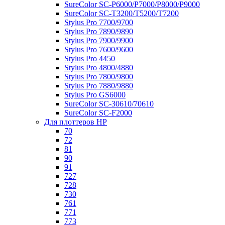
SureColor SC-P6000/P7000/P8000/P9000
SureColor SC-Т3200/T5200/T7200
Stylus Pro 7700/9700
Stylus Pro 7890/9890
Stylus Pro 7900/9900
Stylus Pro 7600/9600
Stylus Pro 4450
Stylus Pro 4800/4880
Stylus Pro 7800/9800
Stylus Pro 7880/9880
Stylus Pro GS6000
SureColor SC-30610/70610
SureColor SC-F2000
Для плоттеров HP
70
72
81
90
91
727
728
730
761
771
773