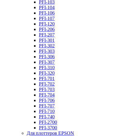
PFI-103
PFI-104
PFI-106
PFI-107
PFI-120
PFI-206
PFI-207
PFI-301
PFI-302
PFI-303
PFI-306
PFI-307
PFI-310
PFI-320
PFI-701
PFI-702
PFI-703
PFI-704
PFI-706
PFI-707
PFI-710
PFI-740
PFI-2700
PFI-3700
Для плоттеров EPSON