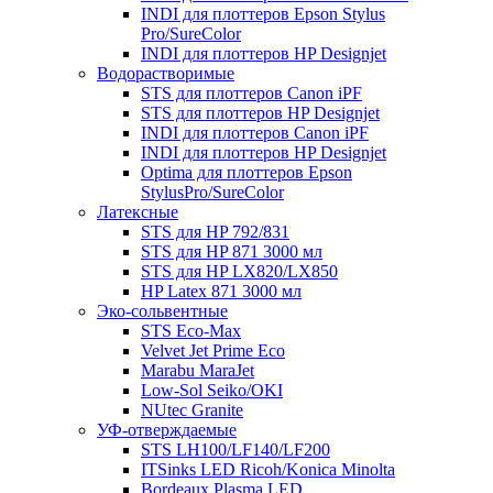
INDI для плоттеров Epson Stylus
Pro/SureColor
INDI для плоттеров HP Designjet
Водорастворимые
STS для плоттеров Canon iPF
STS для плоттеров HP Designjet
INDI для плоттеров Canon iPF
INDI для плоттеров HP Designjet
Optima для плоттеров Epson
StylusPro/SureColor
Латексные
STS для HP 792/831
STS для HP 871 3000 мл
STS для HP LX820/LX850
HP Latex 871 3000 мл
Эко-сольвентные
STS Eco-Max
Velvet Jet Prime Eco
Marabu MaraJet
Low-Sol Seiko/OKI
NUtec Granite
УФ-отверждаемые
STS LH100/LF140/LF200
ITSinks LED Ricoh/Konica Minolta
Bordeaux Plasma LED