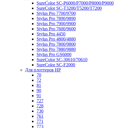
SureColor SC-P6000/P7000/P8000/P9000
SureColor SC-Т3200/T5200/T7200
Stylus Pro 7700/9700
Stylus Pro 7890/9890
Stylus Pro 7900/9900
Stylus Pro 7600/9600
Stylus Pro 4450
Stylus Pro 4800/4880
Stylus Pro 7800/9800
Stylus Pro 7880/9880
Stylus Pro GS6000
SureColor SC-30610/70610
SureColor SC-F2000
Для плоттеров HP
70
72
81
90
91
727
728
730
761
771
773