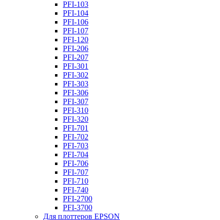
PFI-103
PFI-104
PFI-106
PFI-107
PFI-120
PFI-206
PFI-207
PFI-301
PFI-302
PFI-303
PFI-306
PFI-307
PFI-310
PFI-320
PFI-701
PFI-702
PFI-703
PFI-704
PFI-706
PFI-707
PFI-710
PFI-740
PFI-2700
PFI-3700
Для плоттеров EPSON