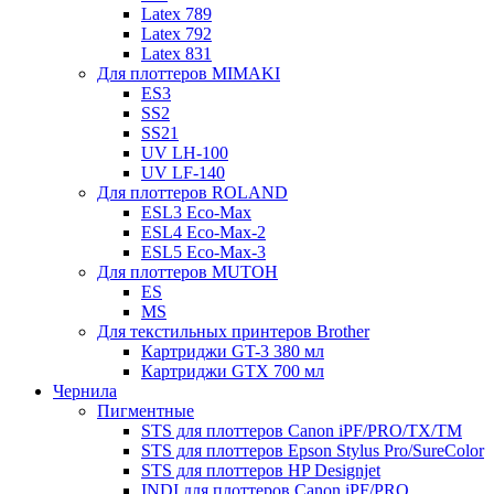
Latex 789
Latex 792
Latex 831
Для плоттеров MIMAKI
ES3
SS2
SS21
UV LH-100
UV LF-140
Для плоттеров ROLAND
ESL3 Eco-Max
ESL4 Eco-Max-2
ESL5 Eco-Max-3
Для плоттеров MUTOH
ES
MS
Для текстильных принтеров Brother
Картриджи GT-3 380 мл
Картриджи GTX 700 мл
Чернила
Пигментные
STS для плоттеров Canon iPF/PRO/TX/ТМ
STS для плоттеров Epson Stylus Pro/SureColor
STS для плоттеров HP Designjet
INDI для плоттеров Canon iPF/PRO