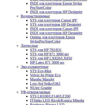
INDI для плоттеров Epson Stylus
Pro/SureColor
INDI для плоттеров HP Designjet
Водорастворимые
STS для плоттеров Canon iPF
STS для плоттеров HP Designjet
INDI для плоттеров Canon iPF
INDI для плоттеров HP Designjet
Optima для плоттеров Epson
StylusPro/SureColor
Латексные
STS для HP 792/831
STS для HP 871 3000 мл
STS для HP LX820/LX850
HP Latex 871 3000 мл
Эко-сольвентные
STS Eco-Max
Velvet Jet Prime Eco
Marabu MaraJet
Low-Sol Seiko/OKI
NUtec Granite
УФ-отверждаемые
STS LH100/LF140/LF200
ITSinks LED Ricoh/Konica Minolta
Bordeaux Plasma LED