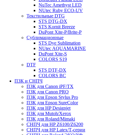
NuTec Amethyst LED
NUtec Ruby ECO-UV
Текстильные DTG
STS DTG-DX
STS Kornit Breeze
DuPont Xite-P/Brite-P
Сублимационные
STS Dye Sublimation
NUtec AQUAMARINE
DuPont Xite-S
COLORS S19
DTF
STS DTF-DX
COLORS BC
ПЗК и СНПЧ
ПЗК для Canon iPF/TX
ПЗК для Canon PRO
ПЗК для Epson Stylus Pro
ПЗК для Epson SureColor
ПЗК для HP Designjet
ПЗК для Mutoh/Xerox
ПЗК для Roland/Mimaki
СНПЧ для HP Z6100/Z6200
СНПЧ для HP Latex/Т-cерии