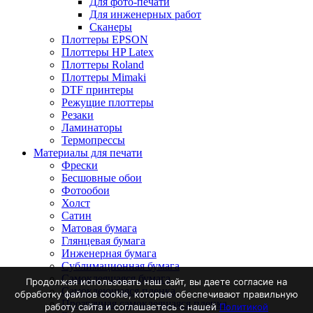
Для фото-печати
Для инженерных работ
Сканеры
Плоттеры EPSON
Плоттеры HP Latex
Плоттеры Roland
Плоттеры Mimaki
DTF принтеры
Режущие плоттеры
Резаки
Ламинаторы
Термопрессы
Материалы для печати
Фрески
Бесшовные обои
Фотообои
Холст
Сатин
Матовая бумага
Глянцевая бумага
Инженерная бумага
Сублимационная бумага
Самоклеящаяся бумага
Продолжая использовать наш сайт, вы даете согласие на
Самоклеющаяся пленка
обработку файлов cookie, которые обеспечивают правильную
Прозрачная самоклеящаяся пленка
работу сайта и соглашаетесь с нашей
Политикой