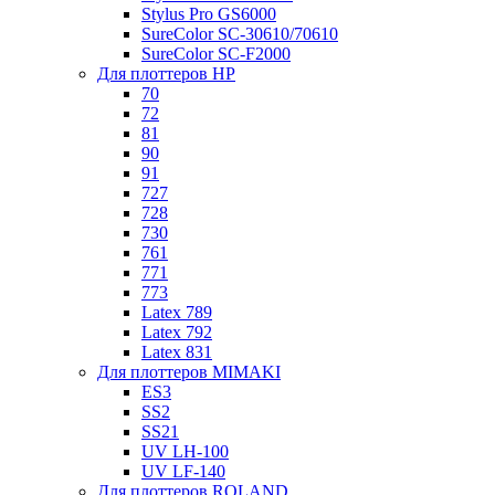
Stylus Pro GS6000
SureColor SC-30610/70610
SureColor SC-F2000
Для плоттеров HP
70
72
81
90
91
727
728
730
761
771
773
Latex 789
Latex 792
Latex 831
Для плоттеров MIMAKI
ES3
SS2
SS21
UV LH-100
UV LF-140
Для плоттеров ROLAND