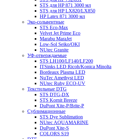
STS для HP 871 3000 мл
STS для HP LX820/LX850
HP Latex 871 3000 мл
Эко-сольвентные
STS Eco-Max
Velvet Jet Prime Eco
Marabu MaraJet
Low-Sol Seiko/OKI
NUtec Granite
УФ-отверждаемые
STS LH100/LF140/LF200
ITSinks LED Ricoh/Konica Minolta
Bordeaux Plasma LED
NuTec Amethyst LED
NUtec Ruby ECO-UV
Текстильные DTG
STS DTG-DX
STS Kornit Breeze
DuPont Xite-P/Brite-P
Сублимационные
STS Dye Sublimation
NUtec AQUAMARINE
DuPont Xite-S
COLORS S19