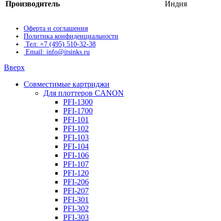
Производитель
Индия
Оферта и соглашения
Политика конфиденциальности
Тел: +7 (495) 510-32-38
Email: info@itsinks.ru
Вверх
Совместимые картриджи
Для плоттеров CANON
PFI-1300
PFI-1700
PFI-101
PFI-102
PFI-103
PFI-104
PFI-106
PFI-107
PFI-120
PFI-206
PFI-207
PFI-301
PFI-302
PFI-303