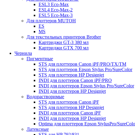
ESL3 Eco-Max
ESL4 Eco-Max-2
ESL5 Eco-Max-3
Для плоттеров MUTOH
ES
MS
Для текстильных принтеров Brother
Картриджи GT-3 380 мл
Картриджи GTX 700 мл
Чернила
Пигментные
STS для плоттеров Canon iPF/PRO/TX/ТМ
STS для плоттеров Epson Stylus Pro/SureColor
STS для плоттеров HP Designjet
INDI для плоттеров Canon iPF/PRO
INDI для плоттеров Epson Stylus Pro/SureColor
INDI для плоттеров HP Designjet
Водорастворимые
STS для плоттеров Canon iPF
STS для плоттеров HP Designjet
INDI для плоттеров Canon iPF
INDI для плоттеров HP Designjet
Optima для плоттеров Epson StylusPro/SureColo
Латексные
STS для HP 792/831