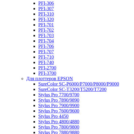
PFI-306
PFI-307
PFI-310
PFI-320
PFI-701
PFI-702
PFI-703
PFI-704
PFI-706
PFI-707
PFI-710
PFI-740
PFI-2700
PFI-3700
Для плоттеров EPSON
SureColor SC-P6000/P7000/P8000/P9000
SureColor SC-Т3200/T5200/T7200
Stylus Pro 7700/9700
Stylus Pro 7890/9890
Stylus Pro 7900/9900
Stylus Pro 7600/9600
Stylus Pro 4450
Stylus Pro 4800/4880
Stylus Pro 7800/9800
Stylus Pro 7880/9880