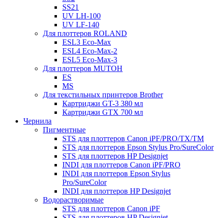
SS21
UV LH-100
UV LF-140
Для плоттеров ROLAND
ESL3 Eco-Max
ESL4 Eco-Max-2
ESL5 Eco-Max-3
Для плоттеров MUTOH
ES
MS
Для текстильных принтеров Brother
Картриджи GT-3 380 мл
Картриджи GTX 700 мл
Чернила
Пигментные
STS для плоттеров Canon iPF/PRO/TX/ТМ
STS для плоттеров Epson Stylus Pro/SureColor
STS для плоттеров HP Designjet
INDI для плоттеров Canon iPF/PRO
INDI для плоттеров Epson Stylus
Pro/SureColor
INDI для плоттеров HP Designjet
Водорастворимые
STS для плоттеров Canon iPF
STS для плоттеров HP Designjet