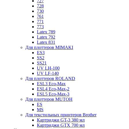
727
728
730
761
771
773
Latex 789
Latex 792
Latex 831
Для плоттеров MIMAKI
ES3
SS2
SS21
UV LH-100
UV LF-140
Для плоттеров ROLAND
ESL3 Eco-Max
ESL4 Eco-Max-2
ESL5 Eco-Max-3
Для плоттеров MUTOH
ES
MS
Для текстильных принтеров Brother
Картриджи GT-3 380 мл
Картриджи GTX 700 мл