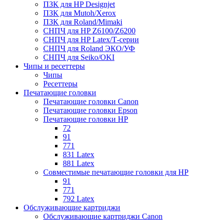
ПЗК для HP Designjet
ПЗК для Mutoh/Xerox
ПЗК для Roland/Mimaki
СНПЧ для HP Z6100/Z6200
СНПЧ для HP Latex/Т-cерии
СНПЧ для Roland ЭКО/УФ
СНПЧ для Seiko/OKI
Чипы и ресеттеры
Чипы
Ресеттеры
Печатающие головки
Печатающие головки Canon
Печатающие головки Epson
Печатающие головки HP
72
91
771
831 Latex
881 Latex
Совместимые печатающие головки для HP
91
771
792 Latex
Обслуживающие картриджи
Обслуживающие картриджи Canon