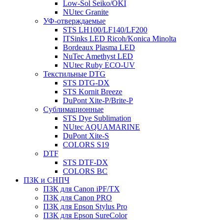
Low-Sol Seiko/OKI
NUtec Granite
УФ-отверждаемые
STS LH100/LF140/LF200
ITSinks LED Ricoh/Konica Minolta
Bordeaux Plasma LED
NuTec Amethyst LED
NUtec Ruby ECO-UV
Текстильные DTG
STS DTG-DX
STS Kornit Breeze
DuPont Xite-P/Brite-P
Сублимационные
STS Dye Sublimation
NUtec AQUAMARINE
DuPont Xite-S
COLORS S19
DTF
STS DTF-DX
COLORS BC
ПЗК и СНПЧ
ПЗК для Canon iPF/TX
ПЗК для Canon PRO
ПЗК для Epson Stylus Pro
ПЗК для Epson SureColor