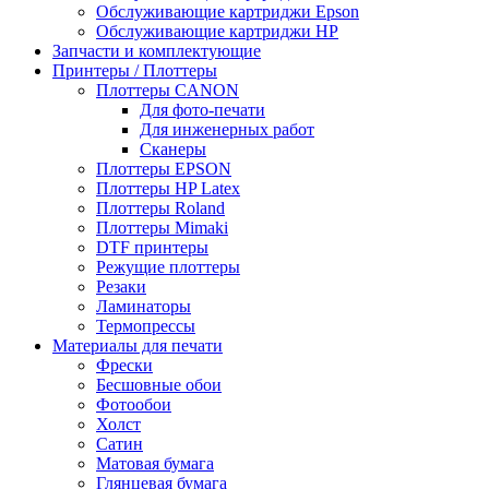
Обслуживающие картриджи Epson
Обслуживающие картриджи HP
Запчасти и комплектующие
Принтеры / Плоттеры
Плоттеры CANON
Для фото-печати
Для инженерных работ
Сканеры
Плоттеры EPSON
Плоттеры HP Latex
Плоттеры Roland
Плоттеры Mimaki
DTF принтеры
Режущие плоттеры
Резаки
Ламинаторы
Термопрессы
Материалы для печати
Фрески
Бесшовные обои
Фотообои
Холст
Сатин
Матовая бумага
Глянцевая бумага