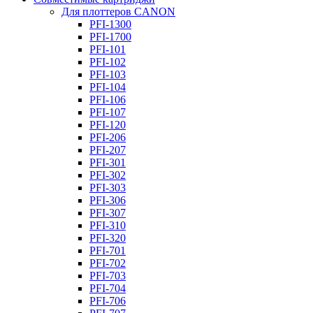
Для плоттеров CANON
PFI-1300
PFI-1700
PFI-101
PFI-102
PFI-103
PFI-104
PFI-106
PFI-107
PFI-120
PFI-206
PFI-207
PFI-301
PFI-302
PFI-303
PFI-306
PFI-307
PFI-310
PFI-320
PFI-701
PFI-702
PFI-703
PFI-704
PFI-706