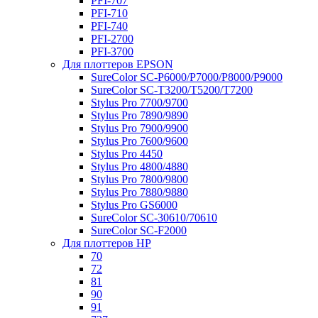
PFI-707
PFI-710
PFI-740
PFI-2700
PFI-3700
Для плоттеров EPSON
SureColor SC-P6000/P7000/P8000/P9000
SureColor SC-Т3200/T5200/T7200
Stylus Pro 7700/9700
Stylus Pro 7890/9890
Stylus Pro 7900/9900
Stylus Pro 7600/9600
Stylus Pro 4450
Stylus Pro 4800/4880
Stylus Pro 7800/9800
Stylus Pro 7880/9880
Stylus Pro GS6000
SureColor SC-30610/70610
SureColor SC-F2000
Для плоттеров HP
70
72
81
90
91