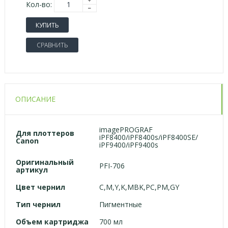
Кол-во:
КУПИТЬ
СРАВНИТЬ
ОПИСАНИЕ
imagePROGRAF
Для
плоттеров
iPF8400/iPF8400s/iPF8400SE/
Canon
iPF9400/iPF9400s
Оригинальный
PFI-706
артикул
Цвет чернил
C,M,Y,K,MBK,PC,PM,GY
Тип чернил
Пигментные
Объем картриджа
700 мл