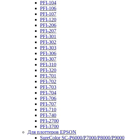
PFI-104
PFI-106
PFI-107
PFI-120
PFI-206
PFI-207
PFI-301
PFI-302
PFI-303
PFI-306
PFI-307
PFI-310
PFI-320
PFI-701
PFI-702
PFI-703
PFI-704
PFI-706
PFI-707
PFI-710
PFI-740
PFI-2700
PFI-3700
Для плоттеров EPSON
SureColor SC-P6000/P7000/P8000/P9000