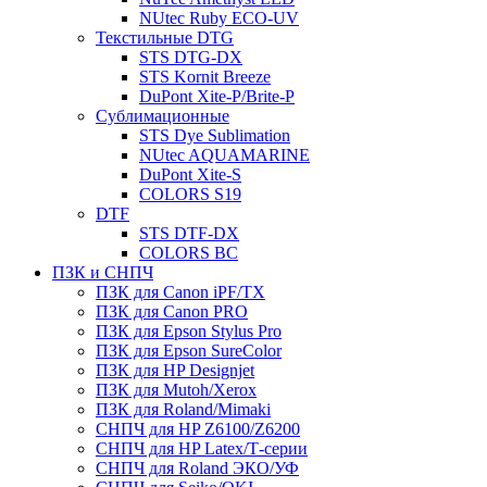
NUtec Ruby ECO-UV
Текстильные DTG
STS DTG-DX
STS Kornit Breeze
DuPont Xite-P/Brite-P
Сублимационные
STS Dye Sublimation
NUtec AQUAMARINE
DuPont Xite-S
COLORS S19
DTF
STS DTF-DX
COLORS BC
ПЗК и СНПЧ
ПЗК для Canon iPF/TX
ПЗК для Canon PRO
ПЗК для Epson Stylus Pro
ПЗК для Epson SureColor
ПЗК для HP Designjet
ПЗК для Mutoh/Xerox
ПЗК для Roland/Mimaki
СНПЧ для HP Z6100/Z6200
СНПЧ для HP Latex/Т-cерии
СНПЧ для Roland ЭКО/УФ