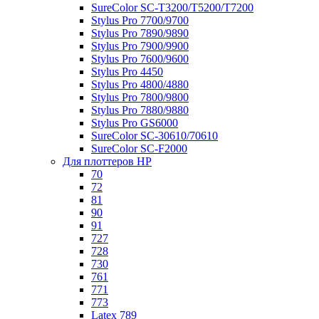
SureColor SC-Т3200/T5200/T7200
Stylus Pro 7700/9700
Stylus Pro 7890/9890
Stylus Pro 7900/9900
Stylus Pro 7600/9600
Stylus Pro 4450
Stylus Pro 4800/4880
Stylus Pro 7800/9800
Stylus Pro 7880/9880
Stylus Pro GS6000
SureColor SC-30610/70610
SureColor SC-F2000
Для плоттеров HP
70
72
81
90
91
727
728
730
761
771
773
Latex 789