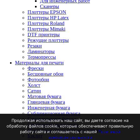
Для инженерных работ
Сканеры
Плоттеры EPSON
Плоттеры HP Latex
Плоттеры Roland
Плоттеры Mimaki
DTF принтеры
Режущие плоттеры
Резаки
Ламинаторы
Термопрессы
Материалы для печати
Фрески
Бесшовные обои
Фотообои
Холст
Сатин
Матовая бумага
Глянцевая бумага
Инженерная бумага
Сублимационная бумага
Самоклеящаяся бумага
Продолжая использовать наш сайт, вы даете согласие на
Самоклеющаяся пленка
обработку файлов cookie, которые обеспечивают правильную
Прозрачная самоклеящаяся пленка
работу сайта и соглашаетесь с нашей
Политикой
Бэклит
конфидинциальности