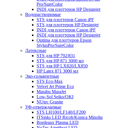
Pro/SureColor
INDI для плоттеров HP Designjet
Водорастворимые
STS для плоттеров Canon iPF
STS для плоттеров HP Designjet
INDI для плоттеров Canon iPF
INDI для плоттеров HP Designjet
Optima для плоттеров Epson
StylusPro/SureColor
Латексные
STS для HP 792/831
STS для HP 871 3000 мл
STS для HP LX820/LX850
HP Latex 871 3000 мл
Эко-сольвентные
STS Eco-Max
Velvet Jet Prime Eco
Marabu MaraJet
Low-Sol Seiko/OKI
NUtec Granite
УФ-отверждаемые
STS LH100/LF140/LF200
ITSinks LED Ricoh/Konica Minolta
Bordeaux Plasma LED
NuTec Amethyst LED