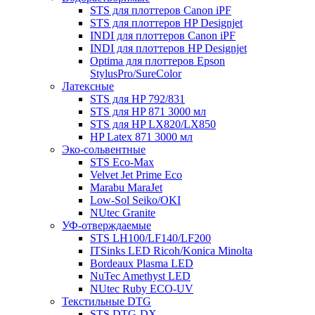
STS для плоттеров Canon iPF
STS для плоттеров HP Designjet
INDI для плоттеров Canon iPF
INDI для плоттеров HP Designjet
Optima для плоттеров Epson
StylusPro/SureColor
Латексные
STS для HP 792/831
STS для HP 871 3000 мл
STS для HP LX820/LX850
HP Latex 871 3000 мл
Эко-сольвентные
STS Eco-Max
Velvet Jet Prime Eco
Marabu MaraJet
Low-Sol Seiko/OKI
NUtec Granite
УФ-отверждаемые
STS LH100/LF140/LF200
ITSinks LED Ricoh/Konica Minolta
Bordeaux Plasma LED
NuTec Amethyst LED
NUtec Ruby ECO-UV
Текстильные DTG
STS DTG-DX