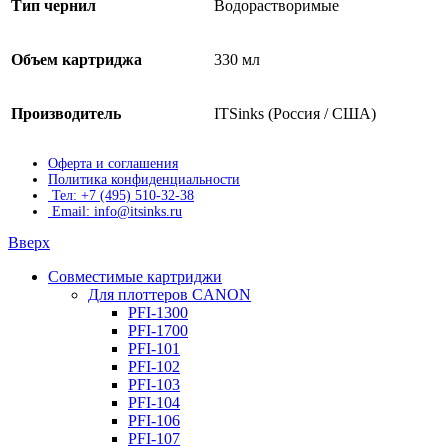
Тип чернил
Водорастворимые
Объем картриджа
330 мл
Производитель
ITSinks (Россия / США)
Оферта и соглашения
Политика конфиденциальности
Тел: +7 (495) 510-32-38
Email: info@itsinks.ru
Вверх
Совместимые картриджи
Для плоттеров CANON
PFI-1300
PFI-1700
PFI-101
PFI-102
PFI-103
PFI-104
PFI-106
PFI-107