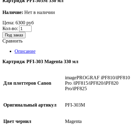
Картридж PFI-303M 330 мл
Наличие:
Нет в наличии
Цена:
6300 руб
Кол-во:
Под заказ
Сравнить
Описание
Картридж PFI-303 Magenta 330 мл
imagePROGRAF iPF810/iPF810
Для
плоттеров
Canon
Pro /iPF815/iPF820/iPF820
Pro/iPF825
Оригинальный артикул
PFI-303M
Цвет чернил
Magenta