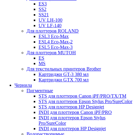
ES3
SS2
SS21
UV LH-100
UV LF-140
Для плоттеров ROLAND
ESL3 Eco-Max
ESL4 Eco-Max-2
ESL5 Eco-Max-3
Для плоттеров MUTOH
ES
MS
Для текстильных принтеров Brother
Картриджи GT-3 380 мл
Картриджи GTX 700 мл
Чернила
Пигментные
STS для плоттеров Canon iPF/PRO/TX/ТМ
STS для плоттеров Epson Stylus Pro/SureColor
STS для плоттеров HP Designjet
INDI для плоттеров Canon iPF/PRO
INDI для плоттеров Epson Stylus
Pro/SureColor
INDI для плоттеров HP Designjet
Водорастворимые