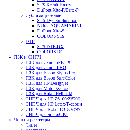
STS Kornit Breeze
DuPont Xite-P/Brite-P
Сублимационные
STS Dye Sublimation
NUtec AQUAMARINE
DuPont Xite-S
COLORS S19
DTF
STS DTF-DX
COLORS BC
ПЗК и СНПЧ
ПЗК для Canon iPF/TX
ПЗК для Canon PRO
ПЗК для Epson Stylus Pro
ПЗК для Epson SureColor
ПЗК для HP Designjet
ПЗК для Mutoh/Xerox
ПЗК для Roland/Mimaki
СНПЧ для HP Z6100/Z6200
СНПЧ для HP Latex/Т-cерии
СНПЧ для Roland ЭКО/УФ
СНПЧ для Seiko/OKI
Чипы и ресеттеры
Чипы