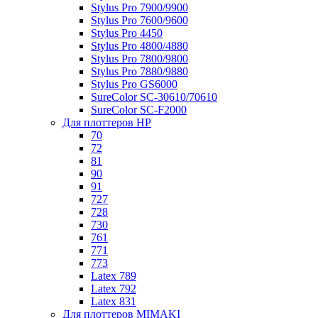
Stylus Pro 7900/9900
Stylus Pro 7600/9600
Stylus Pro 4450
Stylus Pro 4800/4880
Stylus Pro 7800/9800
Stylus Pro 7880/9880
Stylus Pro GS6000
SureColor SC-30610/70610
SureColor SC-F2000
Для плоттеров HP
70
72
81
90
91
727
728
730
761
771
773
Latex 789
Latex 792
Latex 831
Для плоттеров MIMAKI