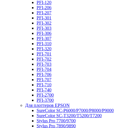
PFI-120
PFI-206
PFI-207
PFI-301
PFI-302
PFI-303
PFI-306
PFI-307
PFI-310
PFI-320
PFI-701
PFI-702
PFI-703
PFI-704
PFI-706
PFI-707
PFI-710
PFI-740
PFI-2700
PFI-3700
Для плоттеров EPSON
SureColor SC-P6000/P7000/P8000/P9000
SureColor SC-Т3200/T5200/T7200
Stylus Pro 7700/9700
Stylus Pro 7890/9890