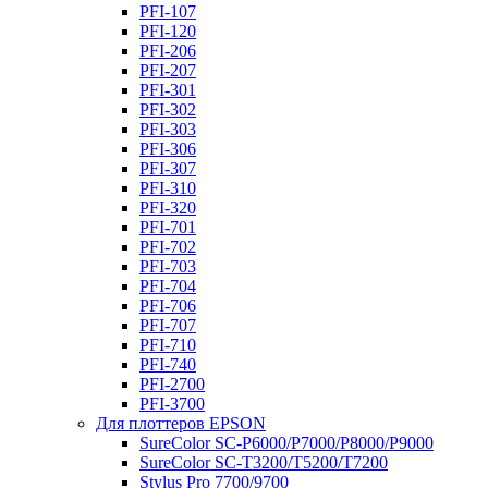
PFI-107
PFI-120
PFI-206
PFI-207
PFI-301
PFI-302
PFI-303
PFI-306
PFI-307
PFI-310
PFI-320
PFI-701
PFI-702
PFI-703
PFI-704
PFI-706
PFI-707
PFI-710
PFI-740
PFI-2700
PFI-3700
Для плоттеров EPSON
SureColor SC-P6000/P7000/P8000/P9000
SureColor SC-Т3200/T5200/T7200
Stylus Pro 7700/9700