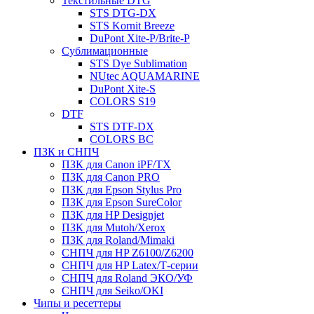
Текстильные DTG
STS DTG-DX
STS Kornit Breeze
DuPont Xite-P/Brite-P
Сублимационные
STS Dye Sublimation
NUtec AQUAMARINE
DuPont Xite-S
COLORS S19
DTF
STS DTF-DX
COLORS BC
ПЗК и СНПЧ
ПЗК для Canon iPF/TX
ПЗК для Canon PRO
ПЗК для Epson Stylus Pro
ПЗК для Epson SureColor
ПЗК для HP Designjet
ПЗК для Mutoh/Xerox
ПЗК для Roland/Mimaki
СНПЧ для HP Z6100/Z6200
СНПЧ для HP Latex/Т-cерии
СНПЧ для Roland ЭКО/УФ
СНПЧ для Seiko/OKI
Чипы и ресеттеры