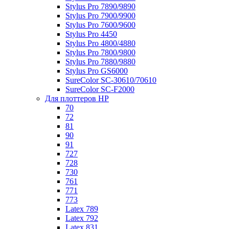
Stylus Pro 7890/9890
Stylus Pro 7900/9900
Stylus Pro 7600/9600
Stylus Pro 4450
Stylus Pro 4800/4880
Stylus Pro 7800/9800
Stylus Pro 7880/9880
Stylus Pro GS6000
SureColor SC-30610/70610
SureColor SC-F2000
Для плоттеров HP
70
72
81
90
91
727
728
730
761
771
773
Latex 789
Latex 792
Latex 831