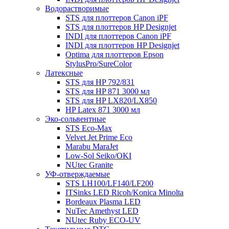
Водорастворимые
STS для плоттеров Canon iPF
STS для плоттеров HP Designjet
INDI для плоттеров Canon iPF
INDI для плоттеров HP Designjet
Optima для плоттеров Epson
StylusPro/SureColor
Латексные
STS для HP 792/831
STS для HP 871 3000 мл
STS для HP LX820/LX850
HP Latex 871 3000 мл
Эко-сольвентные
STS Eco-Max
Velvet Jet Prime Eco
Marabu MaraJet
Low-Sol Seiko/OKI
NUtec Granite
УФ-отверждаемые
STS LH100/LF140/LF200
ITSinks LED Ricoh/Konica Minolta
Bordeaux Plasma LED
NuTec Amethyst LED
NUtec Ruby ECO-UV