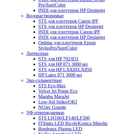
Pro/SureColor
INDI для плоттеров HP Designjet
Водорастворимые
STS для плоттеров Canon iPF
STS для плоттеров HP Designjet
INDI для плоттеров Canon iPF
INDI для плоттеров HP Designjet
Optima для плоттеров Epson
StylusPro/SureColor
Латексные
STS для HP 792/831
STS для HP 871 3000 мл
STS для HP LX820/LX850
HP Latex 871 3000 мл
Эко-сольвентные
STS Eco-Max
Velvet Jet Prime Eco
Marabu MaraJet
Low-Sol Seiko/OKI
NUtec Granite
УФ-отверждаемые
STS LH100/LF140/LF200
ITSinks LED Ricoh/Konica Minolta
Bordeaux Plasma LED