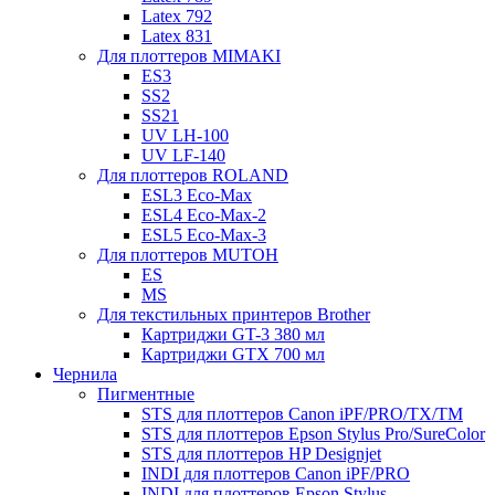
Latex 792
Latex 831
Для плоттеров MIMAKI
ES3
SS2
SS21
UV LH-100
UV LF-140
Для плоттеров ROLAND
ESL3 Eco-Max
ESL4 Eco-Max-2
ESL5 Eco-Max-3
Для плоттеров MUTOH
ES
MS
Для текстильных принтеров Brother
Картриджи GT-3 380 мл
Картриджи GTX 700 мл
Чернила
Пигментные
STS для плоттеров Canon iPF/PRO/TX/ТМ
STS для плоттеров Epson Stylus Pro/SureColor
STS для плоттеров HP Designjet
INDI для плоттеров Canon iPF/PRO
INDI для плоттеров Epson Stylus