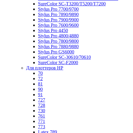
SureColor SC-Т3200/T5200/T7200
Stylus Pro 7700/9700
Stylus Pro 7890/9890
Stylus Pro 7900/9900
Stylus Pro 7600/9600
Stylus Pro 4450
Stylus Pro 4800/4880
Stylus Pro 7800/9800
Stylus Pro 7880/9880
Stylus Pro GS6000
SureColor SC-30610/70610
SureColor SC-F2000
Для плоттеров HP
70
72
81
90
91
727
728
730
761
771
773
Latex 789