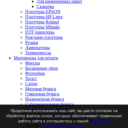
Для инженерных работ
Сканеры
Плоттеры EPSON
Плоттеры HP Latex
Плоттеры Roland
Плоттеры Mimaki
DTF принтеры
Режущие плоттеры
Резаки
Ламинаторы
Термопрессы
Материалы для печати
Фрески
Бесшовные обои
Фотообои
Холст
Сатин
Матовая бумага
Глянцевая бумага
Инженерная бумага
Сублимационная бумага
Самоклеящаяся бумага
Продолжая использовать наш сайт, вы даете согласие на
Самоклеющаяся пленка
обработку файлов cookie, которые обеспечивают правильную
Прозрачная самоклеящаяся пленка
работу сайта и соглашаетесь с нашей
Политикой
Бэклит
конфидинциальности