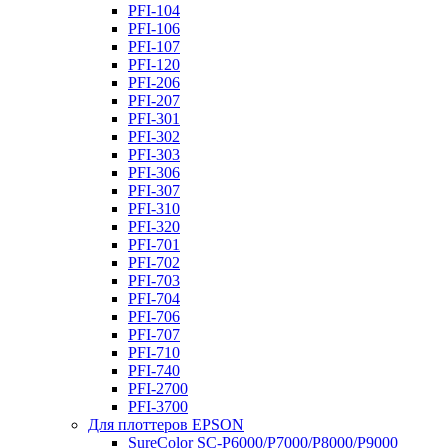
PFI-104
PFI-106
PFI-107
PFI-120
PFI-206
PFI-207
PFI-301
PFI-302
PFI-303
PFI-306
PFI-307
PFI-310
PFI-320
PFI-701
PFI-702
PFI-703
PFI-704
PFI-706
PFI-707
PFI-710
PFI-740
PFI-2700
PFI-3700
Для плоттеров EPSON
SureColor SC-P6000/P7000/P8000/P9000