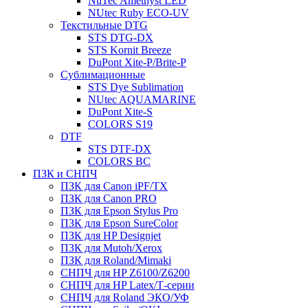
NuTec Amethyst LED
NUtec Ruby ECO-UV
Текстильные DTG
STS DTG-DX
STS Kornit Breeze
DuPont Xite-P/Brite-P
Сублимационные
STS Dye Sublimation
NUtec AQUAMARINE
DuPont Xite-S
COLORS S19
DTF
STS DTF-DX
COLORS BC
ПЗК и СНПЧ
ПЗК для Canon iPF/TX
ПЗК для Canon PRO
ПЗК для Epson Stylus Pro
ПЗК для Epson SureColor
ПЗК для HP Designjet
ПЗК для Mutoh/Xerox
ПЗК для Roland/Mimaki
СНПЧ для HP Z6100/Z6200
СНПЧ для HP Latex/Т-cерии
СНПЧ для Roland ЭКО/УФ