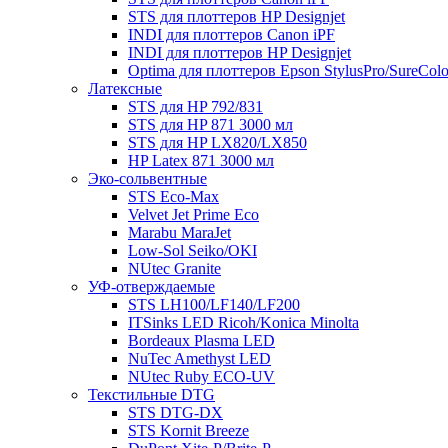
STS для плоттеров HP Designjet
INDI для плоттеров Canon iPF
INDI для плоттеров HP Designjet
Optima для плоттеров Epson StylusPro/SureColo
Латексные
STS для HP 792/831
STS для HP 871 3000 мл
STS для HP LX820/LX850
HP Latex 871 3000 мл
Эко-сольвентные
STS Eco-Max
Velvet Jet Prime Eco
Marabu MaraJet
Low-Sol Seiko/OKI
NUtec Granite
УФ-отверждаемые
STS LH100/LF140/LF200
ITSinks LED Ricoh/Konica Minolta
Bordeaux Plasma LED
NuTec Amethyst LED
NUtec Ruby ECO-UV
Текстильные DTG
STS DTG-DX
STS Kornit Breeze