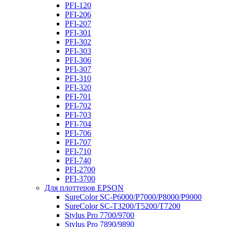
PFI-120
PFI-206
PFI-207
PFI-301
PFI-302
PFI-303
PFI-306
PFI-307
PFI-310
PFI-320
PFI-701
PFI-702
PFI-703
PFI-704
PFI-706
PFI-707
PFI-710
PFI-740
PFI-2700
PFI-3700
Для плоттеров EPSON
SureColor SC-P6000/P7000/P8000/P9000
SureColor SC-Т3200/T5200/T7200
Stylus Pro 7700/9700
Stylus Pro 7890/9890