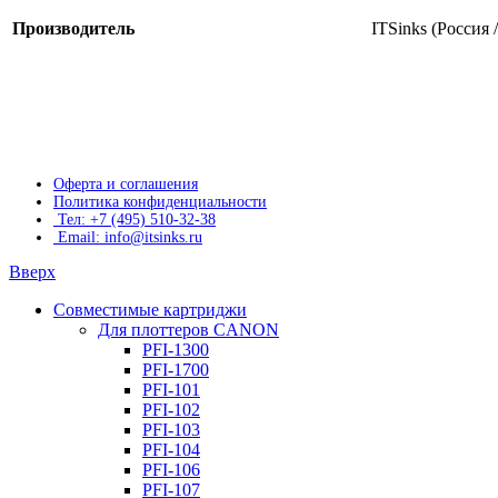
Производитель
ITSinks (Россия
Оферта и соглашения
Политика конфиденциальности
Тел: +7 (495) 510-32-38
Email: info@itsinks.ru
Вверх
Совместимые картриджи
Для плоттеров CANON
PFI-1300
PFI-1700
PFI-101
PFI-102
PFI-103
PFI-104
PFI-106
PFI-107