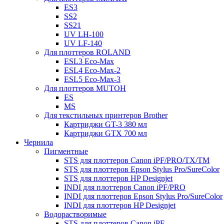
ES3
SS2
SS21
UV LH-100
UV LF-140
Для плоттеров ROLAND
ESL3 Eco-Max
ESL4 Eco-Max-2
ESL5 Eco-Max-3
Для плоттеров MUTOH
ES
MS
Для текстильных принтеров Brother
Картриджи GT-3 380 мл
Картриджи GTX 700 мл
Чернила
Пигментные
STS для плоттеров Canon iPF/PRO/TX/ТМ
STS для плоттеров Epson Stylus Pro/SureColor
STS для плоттеров HP Designjet
INDI для плоттеров Canon iPF/PRO
INDI для плоттеров Epson Stylus Pro/SureColor
INDI для плоттеров HP Designjet
Водорастворимые
STS для плоттеров Canon iPF