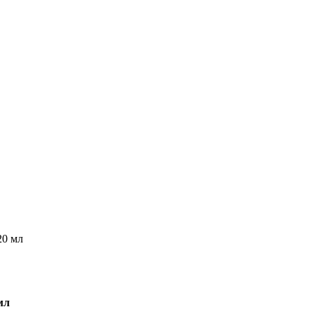
20 мл
мл