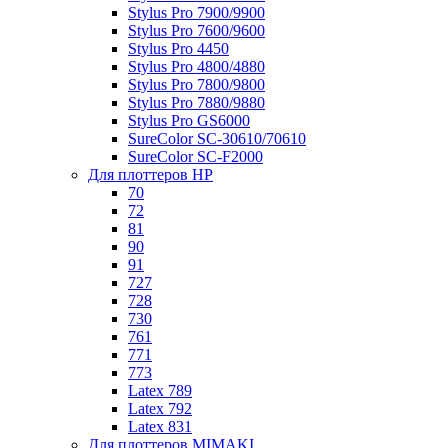
Stylus Pro 7900/9900
Stylus Pro 7600/9600
Stylus Pro 4450
Stylus Pro 4800/4880
Stylus Pro 7800/9800
Stylus Pro 7880/9880
Stylus Pro GS6000
SureColor SC-30610/70610
SureColor SC-F2000
Для плоттеров HP
70
72
81
90
91
727
728
730
761
771
773
Latex 789
Latex 792
Latex 831
Для плоттеров MIMAKI