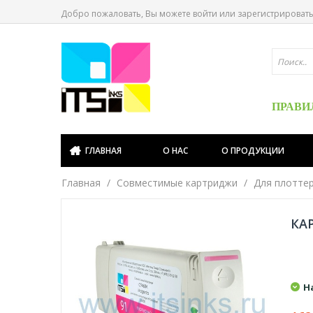
Добро пожаловать, Вы можете
войти
или
зарегистрироват
ПРАВИ
ГЛАВНАЯ
О НАС
О ПРОДУКЦИИ
Главная
Совместимые картриджи
Для плотте
КАР
Н