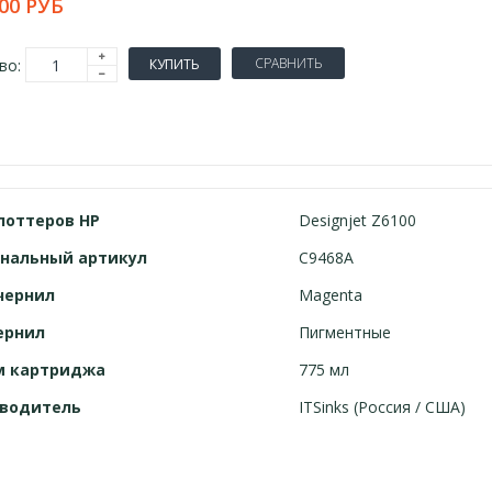
00 РУБ
СРАВНИТЬ
во:
КУПИТЬ
лоттеров
HP
Designjet Z6100
нальный артикул
C9468A
чернил
Magenta
ернил
Пигментные
м картриджа
775 мл
водитель
ITSinks (Россия / США)