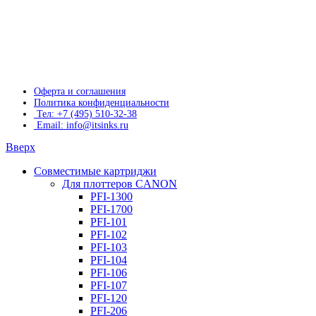
Оферта и соглашения
Политика конфиденциальности
Тел: +7 (495) 510-32-38
Email: info@itsinks.ru
Вверх
Совместимые картриджи
Для плоттеров CANON
PFI-1300
PFI-1700
PFI-101
PFI-102
PFI-103
PFI-104
PFI-106
PFI-107
PFI-120
PFI-206