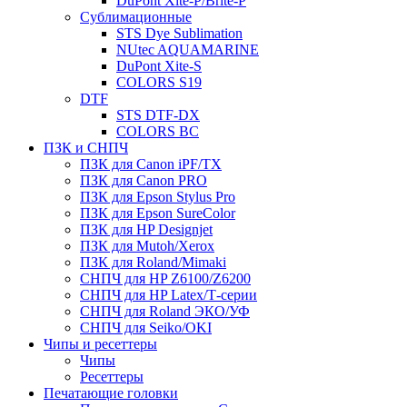
DuPont Xite-P/Brite-P
Сублимационные
STS Dye Sublimation
NUtec AQUAMARINE
DuPont Xite-S
COLORS S19
DTF
STS DTF-DX
COLORS BC
ПЗК и СНПЧ
ПЗК для Canon iPF/TX
ПЗК для Canon PRO
ПЗК для Epson Stylus Pro
ПЗК для Epson SureColor
ПЗК для HP Designjet
ПЗК для Mutoh/Xerox
ПЗК для Roland/Mimaki
СНПЧ для HP Z6100/Z6200
СНПЧ для HP Latex/Т-cерии
СНПЧ для Roland ЭКО/УФ
СНПЧ для Seiko/OKI
Чипы и ресеттеры
Чипы
Ресеттеры
Печатающие головки