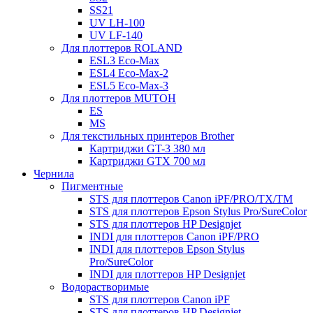
SS21
UV LH-100
UV LF-140
Для плоттеров ROLAND
ESL3 Eco-Max
ESL4 Eco-Max-2
ESL5 Eco-Max-3
Для плоттеров MUTOH
ES
MS
Для текстильных принтеров Brother
Картриджи GT-3 380 мл
Картриджи GTX 700 мл
Чернила
Пигментные
STS для плоттеров Canon iPF/PRO/TX/ТМ
STS для плоттеров Epson Stylus Pro/SureColor
STS для плоттеров HP Designjet
INDI для плоттеров Canon iPF/PRO
INDI для плоттеров Epson Stylus
Pro/SureColor
INDI для плоттеров HP Designjet
Водорастворимые
STS для плоттеров Canon iPF
STS для плоттеров HP Designjet