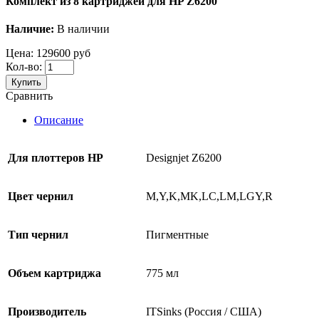
Комплект из 8 картриджей для HP Z6200
Наличие:
В наличии
Цена:
129600 руб
Кол-во:
Купить
Сравнить
Описание
Для
плоттеров
HP
Designjet Z6200
Цвет чернил
M,Y,K,MK,LC,LM,LGY,R
Тип чернил
Пигментные
Объем картриджа
775 мл
Производитель
ITSinks (Россия / США)