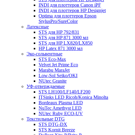
INDI для плоттеров Canon iPF
INDI для плоттеров HP Designjet
Optima для плоттеров Epson
StylusPro/SureColor
Латексные
STS для HP 792/831
STS для HP 871 3000 мл
STS для HP LX820/LX850
HP Latex 871 3000 мл
Эко-сольвентные
STS Eco-Max
Velvet Jet Prime Eco
Marabu MaraJet
Low-Sol Seiko/OKI
NUtec Granite
УФ-отверждаемые
STS LH100/LF140/LF200
ITSinks LED Ricoh/Konica Minolta
Bordeaux Plasma LED
NuTec Amethyst LED
NUtec Ruby ECO-UV
Текстильные DTG
STS DTG-DX
STS Kornit Breeze