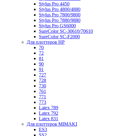
Stylus Pro 4450
Stylus Pro 4800/4880
Stylus Pro 7800/9800
Stylus Pro 7880/9880
Stylus Pro GS6000
SureColor SC-30610/70610
SureColor SC-F2000
Для плоттеров HP
70
72
81
90
91
727
728
730
761
771
773
Latex 789
Latex 792
Latex 831
Для плоттеров MIMAKI
ES3
SS2