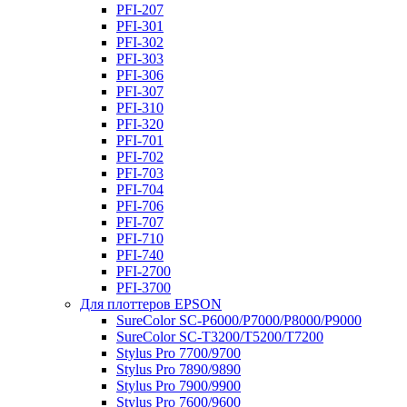
PFI-207
PFI-301
PFI-302
PFI-303
PFI-306
PFI-307
PFI-310
PFI-320
PFI-701
PFI-702
PFI-703
PFI-704
PFI-706
PFI-707
PFI-710
PFI-740
PFI-2700
PFI-3700
Для плоттеров EPSON
SureColor SC-P6000/P7000/P8000/P9000
SureColor SC-Т3200/T5200/T7200
Stylus Pro 7700/9700
Stylus Pro 7890/9890
Stylus Pro 7900/9900
Stylus Pro 7600/9600