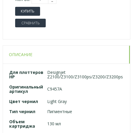
КУПИТЬ
СРАВНИТЬ
ОПИСАНИЕ
Для
плоттеров
Designjet
HP
Z2100/Z3100/Z3100ps/Z3200/Z3200ps
Оригинальный
C9457A
артикул
Цвет чернил
Light Gray
Тип чернил
Пигментные
Объем
130 мл
картриджа