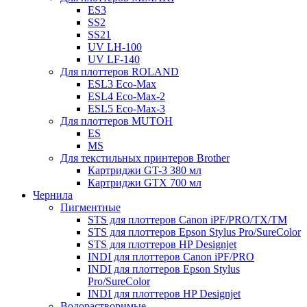
ES3
SS2
SS21
UV LH-100
UV LF-140
Для плоттеров ROLAND
ESL3 Eco-Max
ESL4 Eco-Max-2
ESL5 Eco-Max-3
Для плоттеров MUTOH
ES
MS
Для текстильных принтеров Brother
Картриджи GT-3 380 мл
Картриджи GTX 700 мл
Чернила
Пигментные
STS для плоттеров Canon iPF/PRO/TX/ТМ
STS для плоттеров Epson Stylus Pro/SureColor
STS для плоттеров HP Designjet
INDI для плоттеров Canon iPF/PRO
INDI для плоттеров Epson Stylus
Pro/SureColor
INDI для плоттеров HP Designjet
Водорастворимые