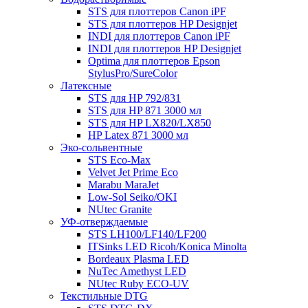
STS для плоттеров Canon iPF
STS для плоттеров HP Designjet
INDI для плоттеров Canon iPF
INDI для плоттеров HP Designjet
Optima для плоттеров Epson
StylusPro/SureColor
Латексные
STS для HP 792/831
STS для HP 871 3000 мл
STS для HP LX820/LX850
HP Latex 871 3000 мл
Эко-сольвентные
STS Eco-Max
Velvet Jet Prime Eco
Marabu MaraJet
Low-Sol Seiko/OKI
NUtec Granite
УФ-отверждаемые
STS LH100/LF140/LF200
ITSinks LED Ricoh/Konica Minolta
Bordeaux Plasma LED
NuTec Amethyst LED
NUtec Ruby ECO-UV
Текстильные DTG