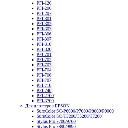
PFI-120
PFI-206
PFI-207
PFI-301
PFI-302
PFI-303
PFI-306
PFI-307
PFI-310
PFI-320
PFI-701
PFI-702
PFI-703
PFI-704
PFI-706
PFI-707
PFI-710
PFI-740
PFI-2700
PFI-3700
Для плоттеров EPSON
SureColor SC-P6000/P7000/P8000/P9000
SureColor SC-Т3200/T5200/T7200
Stylus Pro 7700/9700
Stylus Pro 7890/9890