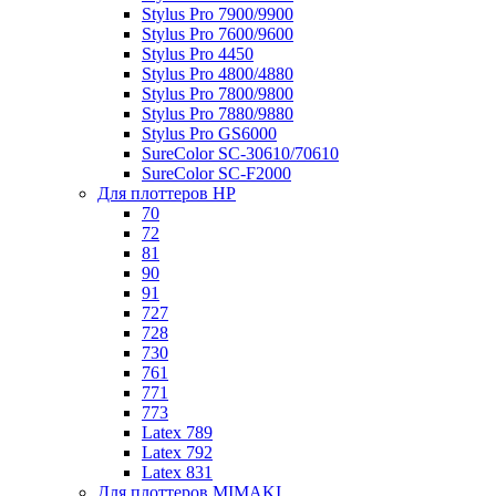
Stylus Pro 7900/9900
Stylus Pro 7600/9600
Stylus Pro 4450
Stylus Pro 4800/4880
Stylus Pro 7800/9800
Stylus Pro 7880/9880
Stylus Pro GS6000
SureColor SC-30610/70610
SureColor SC-F2000
Для плоттеров HP
70
72
81
90
91
727
728
730
761
771
773
Latex 789
Latex 792
Latex 831
Для плоттеров MIMAKI