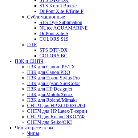
STS DTG-DX
STS Kornit Breeze
DuPont Xite-P/Brite-P
Сублимационные
STS Dye Sublimation
NUtec AQUAMARINE
DuPont Xite-S
COLORS S19
DTF
STS DTF-DX
COLORS BC
ПЗК и СНПЧ
ПЗК для Canon iPF/TX
ПЗК для Canon PRO
ПЗК для Epson Stylus Pro
ПЗК для Epson SureColor
ПЗК для HP Designjet
ПЗК для Mutoh/Xerox
ПЗК для Roland/Mimaki
СНПЧ для HP Z6100/Z6200
СНПЧ для HP Latex/Т-cерии
СНПЧ для Roland ЭКО/УФ
СНПЧ для Seiko/OKI
Чипы и ресеттеры
Чипы