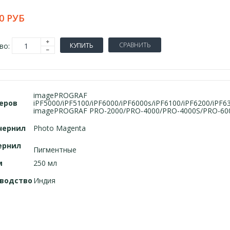
0 РУБ
СРАВНИТЬ
во:
КУПИТЬ
imagePROGRAF
еров
iPF5000/iPF5100/iPF6000/iPF6000s/iPF6100/iPF6200/iPF6
imagePROGRAF PRO-2000/PRO-4000/PRO-4000S/PRO-60
чернил
Photo Magenta
ернил
Пигментные
м
250 мл
водство
Индия