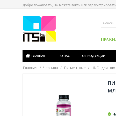
Добро пожаловать, Вы можете
войти
или
зарегистрироват
ПРАВИ
ГЛАВНАЯ
О НАС
О ПРОДУКЦИИ
Главная
Чернила
Пигментные
INDI для пло
ПИ
МЛ
Н