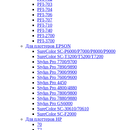
PFI-703
PFI-704
PFI-706
PFI-707
PFI-710
PFI-740
PFI-2700
PFI-3700
Для плоттеров EPSON
SureColor SC-P6000/P7000/P8000/P9000
SureColor SC-Т3200/T5200/T7200
Stylus Pro 7700/9700
Stylus Pro 7890/9890
Stylus Pro 7900/9900
Stylus Pro 7600/9600
Stylus Pro 4450
Stylus Pro 4800/4880
Stylus Pro 7800/9800
Stylus Pro 7880/9880
Stylus Pro GS6000
SureColor SC-30610/70610
SureColor SC-F2000
Для плоттеров HP
70
72