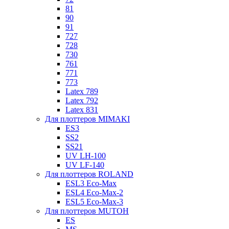
81
90
91
727
728
730
761
771
773
Latex 789
Latex 792
Latex 831
Для плоттеров MIMAKI
ES3
SS2
SS21
UV LH-100
UV LF-140
Для плоттеров ROLAND
ESL3 Eco-Max
ESL4 Eco-Max-2
ESL5 Eco-Max-3
Для плоттеров MUTOH
ES