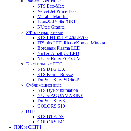
Эко-сольвентные
STS Eco-Max
Velvet Jet Prime Eco
Marabu MaraJet
Low-Sol Seiko/OKI
NUtec Granite
УФ-отверждаемые
STS LH100/LF140/LF200
ITSinks LED Ricoh/Konica Minolta
Bordeaux Plasma LED
NuTec Amethyst LED
NUtec Ruby ECO-UV
Текстильные DTG
STS DTG-DX
STS Kornit Breeze
DuPont Xite-P/Brite-P
Сублимационные
STS Dye Sublimation
NUtec AQUAMARINE
DuPont Xite-S
COLORS S19
DTF
STS DTF-DX
COLORS BC
ПЗК и СНПЧ