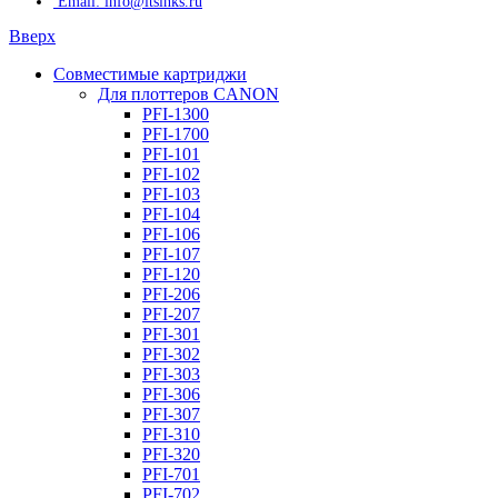
Email: info@itsinks.ru
Вверх
Совместимые картриджи
Для плоттеров CANON
PFI-1300
PFI-1700
PFI-101
PFI-102
PFI-103
PFI-104
PFI-106
PFI-107
PFI-120
PFI-206
PFI-207
PFI-301
PFI-302
PFI-303
PFI-306
PFI-307
PFI-310
PFI-320
PFI-701
PFI-702