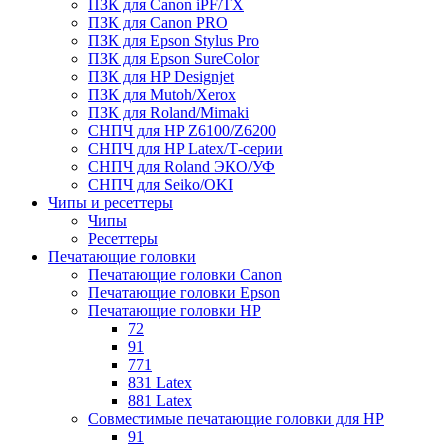
ПЗК для Canon iPF/TX
ПЗК для Canon PRO
ПЗК для Epson Stylus Pro
ПЗК для Epson SureColor
ПЗК для HP Designjet
ПЗК для Mutoh/Xerox
ПЗК для Roland/Mimaki
СНПЧ для HP Z6100/Z6200
СНПЧ для HP Latex/Т-cерии
СНПЧ для Roland ЭКО/УФ
СНПЧ для Seiko/OKI
Чипы и ресеттеры
Чипы
Ресеттеры
Печатающие головки
Печатающие головки Canon
Печатающие головки Epson
Печатающие головки HP
72
91
771
831 Latex
881 Latex
Совместимые печатающие головки для HP
91