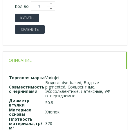
Кол-во:
КУПИТЬ
СРАВНИТЬ
ОПИСАНИЕ
Торговая марка
VarioJet
Водные dуe-based, Водные
Совместимость
pigmented, Сольвентные,
с чернилами
Экосольвентные, Латексные, УФ-
отверждаемые
Диаметр
50.8
втулки
Материал
Хлопок
основы
Плотность
материала, гр/
370
2
м