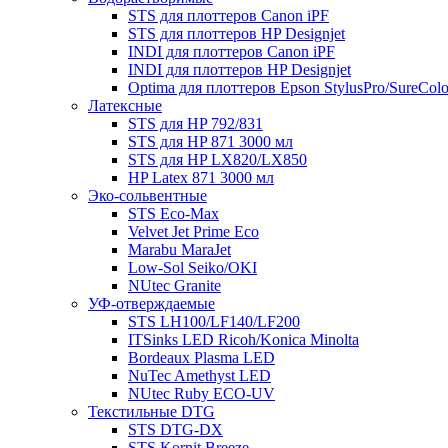
STS для плоттеров Canon iPF
STS для плоттеров HP Designjet
INDI для плоттеров Canon iPF
INDI для плоттеров HP Designjet
Optima для плоттеров Epson StylusPro/SureColo
Латексные
STS для HP 792/831
STS для HP 871 3000 мл
STS для HP LX820/LX850
HP Latex 871 3000 мл
Эко-сольвентные
STS Eco-Max
Velvet Jet Prime Eco
Marabu MaraJet
Low-Sol Seiko/OKI
NUtec Granite
УФ-отверждаемые
STS LH100/LF140/LF200
ITSinks LED Ricoh/Konica Minolta
Bordeaux Plasma LED
NuTec Amethyst LED
NUtec Ruby ECO-UV
Текстильные DTG
STS DTG-DX
STS Kornit Breeze