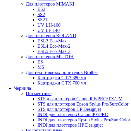
Для плоттеров MIMAKI
ES3
SS2
SS21
UV LH-100
UV LF-140
Для плоттеров ROLAND
ESL3 Eco-Max
ESL4 Eco-Max-2
ESL5 Eco-Max-3
Для плоттеров MUTOH
ES
MS
Для текстильных принтеров Brother
Картриджи GT-3 380 мл
Картриджи GTX 700 мл
Чернила
Пигментные
STS для плоттеров Canon iPF/PRO/TX/ТМ
STS для плоттеров Epson Stylus Pro/SureColor
STS для плоттеров HP Designjet
INDI для плоттеров Canon iPF/PRO
INDI для плоттеров Epson Stylus Pro/SureColor
INDI для плоттеров HP Designjet
Водорастворимые