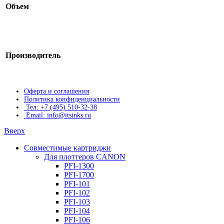
Объем
Производитель
Оферта и соглашения
Политика конфиденциальности
Тел: +7 (495) 510-32-38
Email: info@itsinks.ru
Вверх
Совместимые картриджи
Для плоттеров CANON
PFI-1300
PFI-1700
PFI-101
PFI-102
PFI-103
PFI-104
PFI-106