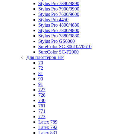
Stylus Pro 7890/9890
Stylus Pro 7900/9900
Stylus Pro 7600/9600
Stylus Pro 4450
Stylus Pro 4800/4880
Stylus Pro 7800/9800
Stylus Pro 7880/9880
Stylus Pro GS6000
SureColor SC-30610/70610
SureColor SC-F2000
Для плоттеров HP
70
72
81
90
91
727
728
730
761
771
773
Latex 789
Latex 792
Latex 831