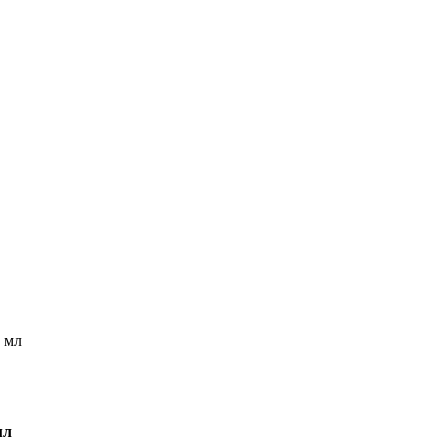
 мл
мл