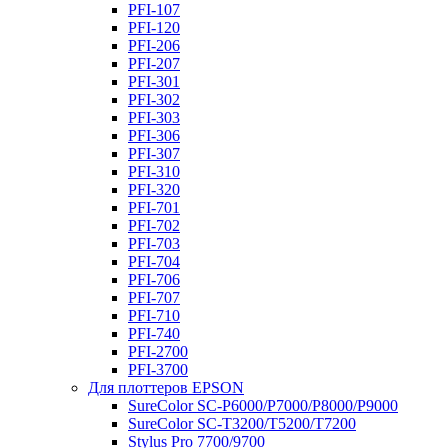
PFI-107
PFI-120
PFI-206
PFI-207
PFI-301
PFI-302
PFI-303
PFI-306
PFI-307
PFI-310
PFI-320
PFI-701
PFI-702
PFI-703
PFI-704
PFI-706
PFI-707
PFI-710
PFI-740
PFI-2700
PFI-3700
Для плоттеров EPSON
SureColor SC-P6000/P7000/P8000/P9000
SureColor SC-Т3200/T5200/T7200
Stylus Pro 7700/9700