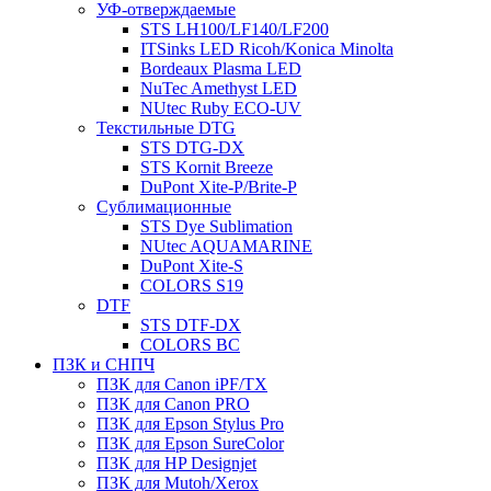
УФ-отверждаемые
STS LH100/LF140/LF200
ITSinks LED Ricoh/Konica Minolta
Bordeaux Plasma LED
NuTec Amethyst LED
NUtec Ruby ECO-UV
Текстильные DTG
STS DTG-DX
STS Kornit Breeze
DuPont Xite-P/Brite-P
Сублимационные
STS Dye Sublimation
NUtec AQUAMARINE
DuPont Xite-S
COLORS S19
DTF
STS DTF-DX
COLORS BC
ПЗК и СНПЧ
ПЗК для Canon iPF/TX
ПЗК для Canon PRO
ПЗК для Epson Stylus Pro
ПЗК для Epson SureColor
ПЗК для HP Designjet
ПЗК для Mutoh/Xerox