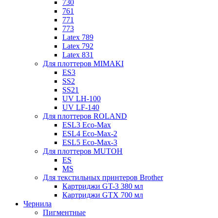
730
761
771
773
Latex 789
Latex 792
Latex 831
Для плоттеров MIMAKI
ES3
SS2
SS21
UV LH-100
UV LF-140
Для плоттеров ROLAND
ESL3 Eco-Max
ESL4 Eco-Max-2
ESL5 Eco-Max-3
Для плоттеров MUTOH
ES
MS
Для текстильных принтеров Brother
Картриджи GT-3 380 мл
Картриджи GTX 700 мл
Чернила
Пигментные