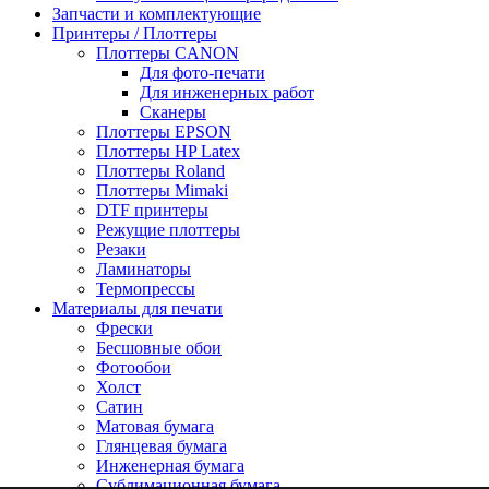
Запчасти и комплектующие
Принтеры / Плоттеры
Плоттеры CANON
Для фото-печати
Для инженерных работ
Сканеры
Плоттеры EPSON
Плоттеры HP Latex
Плоттеры Roland
Плоттеры Mimaki
DTF принтеры
Режущие плоттеры
Резаки
Ламинаторы
Термопрессы
Материалы для печати
Фрески
Бесшовные обои
Фотообои
Холст
Сатин
Матовая бумага
Глянцевая бумага
Инженерная бумага
Сублимационная бумага