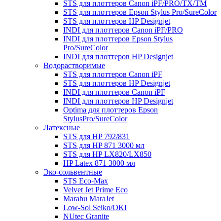
STS для плоттеров Canon iPF/PRO/TX/ТМ
STS для плоттеров Epson Stylus Pro/SureColor
STS для плоттеров HP Designjet
INDI для плоттеров Canon iPF/PRO
INDI для плоттеров Epson Stylus
Pro/SureColor
INDI для плоттеров HP Designjet
Водорастворимые
STS для плоттеров Canon iPF
STS для плоттеров HP Designjet
INDI для плоттеров Canon iPF
INDI для плоттеров HP Designjet
Optima для плоттеров Epson
StylusPro/SureColor
Латексные
STS для HP 792/831
STS для HP 871 3000 мл
STS для HP LX820/LX850
HP Latex 871 3000 мл
Эко-сольвентные
STS Eco-Max
Velvet Jet Prime Eco
Marabu MaraJet
Low-Sol Seiko/OKI
NUtec Granite