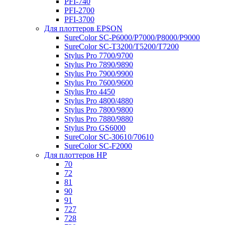
PFI-740
PFI-2700
PFI-3700
Для плоттеров EPSON
SureColor SC-P6000/P7000/P8000/P9000
SureColor SC-Т3200/T5200/T7200
Stylus Pro 7700/9700
Stylus Pro 7890/9890
Stylus Pro 7900/9900
Stylus Pro 7600/9600
Stylus Pro 4450
Stylus Pro 4800/4880
Stylus Pro 7800/9800
Stylus Pro 7880/9880
Stylus Pro GS6000
SureColor SC-30610/70610
SureColor SC-F2000
Для плоттеров HP
70
72
81
90
91
727
728