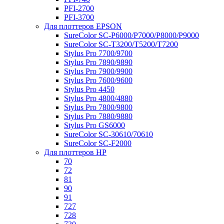
PFI-2700
PFI-3700
Для плоттеров EPSON
SureColor SC-P6000/P7000/P8000/P9000
SureColor SC-Т3200/T5200/T7200
Stylus Pro 7700/9700
Stylus Pro 7890/9890
Stylus Pro 7900/9900
Stylus Pro 7600/9600
Stylus Pro 4450
Stylus Pro 4800/4880
Stylus Pro 7800/9800
Stylus Pro 7880/9880
Stylus Pro GS6000
SureColor SC-30610/70610
SureColor SC-F2000
Для плоттеров HP
70
72
81
90
91
727
728