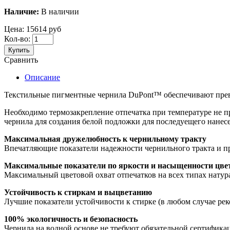
Наличие:
В наличии
Цена:
15614 руб
Кол-во:
Купить
Сравнить
Описание
Текстильные пигментные чернила DuPont™ обеспечивают прево
Необходимо термозакрепление отпечатка при температуре не п
чернила для создания белой подложки для последуещего нанес
Максимальная дружелюбность к чернильному тракту
Впечатляющие показатели надежности чернильного тракта и п
Максимальные показатели по яркости и насыщенности цве
Максимальный цветовой охват отпечатков на всех типах натура
Устойчивость к стиркам и выцветанию
Лучшие показатели устойчивости к стирке (в любом случае ре
100% экологичность и безопасность
Чернила на водной основе не требуют обязательной сертификац