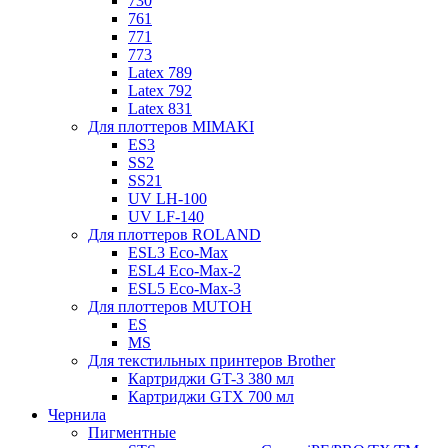
730
761
771
773
Latex 789
Latex 792
Latex 831
Для плоттеров MIMAKI
ES3
SS2
SS21
UV LH-100
UV LF-140
Для плоттеров ROLAND
ESL3 Eco-Max
ESL4 Eco-Max-2
ESL5 Eco-Max-3
Для плоттеров MUTOH
ES
MS
Для текстильных принтеров Brother
Картриджи GT-3 380 мл
Картриджи GTX 700 мл
Чернила
Пигментные