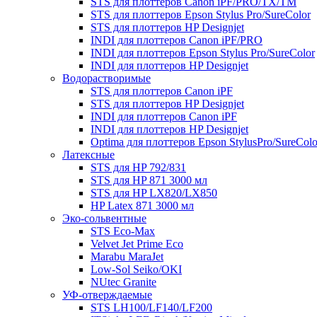
STS для плоттеров Canon iPF/PRO/TX/ТМ
STS для плоттеров Epson Stylus Pro/SureColor
STS для плоттеров HP Designjet
INDI для плоттеров Canon iPF/PRO
INDI для плоттеров Epson Stylus Pro/SureColor
INDI для плоттеров HP Designjet
Водорастворимые
STS для плоттеров Canon iPF
STS для плоттеров HP Designjet
INDI для плоттеров Canon iPF
INDI для плоттеров HP Designjet
Optima для плоттеров Epson StylusPro/SureColo
Латексные
STS для HP 792/831
STS для HP 871 3000 мл
STS для HP LX820/LX850
HP Latex 871 3000 мл
Эко-сольвентные
STS Eco-Max
Velvet Jet Prime Eco
Marabu MaraJet
Low-Sol Seiko/OKI
NUtec Granite
УФ-отверждаемые
STS LH100/LF140/LF200