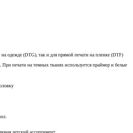
на одежде (
DTG
), так и для прямой печати на пленке
(DTF)
 При печати на темных тканях используется праймер и белые
головку
ил.
лючая детский ассортимент.