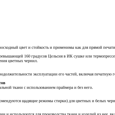
сходный цвет и стойкость и применимы как для прямой печати 
ревышающей 160 градусов Цельсия в ИК сушке или термопрессе.
ения цветных чернил.
родолжительности эксплуатации его частей, включая печатную 
тов
льной ткани с использованием праймера и без него.
комендуются щадящие режимы стирки) для цветных и белых черн
ии и используются для производства ткани и изделий из нее, вк