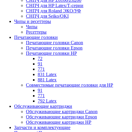
СНПЧ для HP Z6100/Z6200
СНПЧ для HP Latex/Т-cерии
СНПЧ для Roland ЭКО/УФ
СНПЧ для Seiko/OKI
Чипы и ресеттеры
Чипы
Ресеттеры
Печатающие головки
Печатающие головки Canon
Печатающие головки Epson
Печатающие головки HP
72
91
771
831 Latex
881 Latex
Совместимые печатающие головки для HP
91
771
792 Latex
Обслуживающие картриджи
Обслуживающие картриджи Canon
Обслуживающие картриджи Epson
Обслуживающие картриджи HP
Запчасти и комплектующие