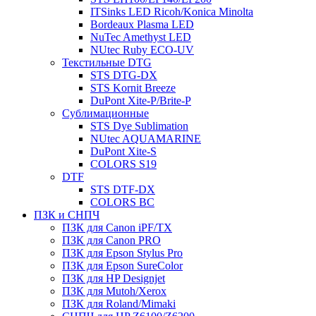
ITSinks LED Ricoh/Konica Minolta
Bordeaux Plasma LED
NuTec Amethyst LED
NUtec Ruby ECO-UV
Текстильные DTG
STS DTG-DX
STS Kornit Breeze
DuPont Xite-P/Brite-P
Сублимационные
STS Dye Sublimation
NUtec AQUAMARINE
DuPont Xite-S
COLORS S19
DTF
STS DTF-DX
COLORS BC
ПЗК и СНПЧ
ПЗК для Canon iPF/TX
ПЗК для Canon PRO
ПЗК для Epson Stylus Pro
ПЗК для Epson SureColor
ПЗК для HP Designjet
ПЗК для Mutoh/Xerox
ПЗК для Roland/Mimaki