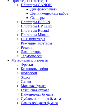
Принтеры / Плоттеры
Плоттеры CANON
Для фото-печати
Для инженерных работ
Сканеры
Плоттеры EPSON
Плоттеры HP Latex
Плоттеры Roland
Плоттеры Mimaki
DTF принтеры
Режущие плоттеры
Резаки
Ламинаторы
Термопрессы
Материалы для печати
Фрески
Бесшовные обои
Фотообои
Холст
Сатин
Матовая бумага
Глянцевая бумага
Инженерная бумага
Сублимационная бумага
Самоклеящаяся бумага