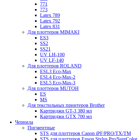
771
773
Latex 789
Latex 792
Latex 831
Для плоттеров MIMAKI
ES3
SS2
SS21
UV LH-100
UV LF-140
Для плоттеров ROLAND
ESL3 Eco-Max
ESL4 Eco-Max-2
ESL5 Eco-Max-3
Для плоттеров MUTOH
ES
MS
Для текстильных принтеров Brother
Картриджи GT-3 380 мл
Картриджи GTX 700 мл
Чернила
Пигментные
STS для плоттеров Canon iPF/PRO/TX/ТМ
STS для плоттеров Epson Stylus Pro/SureColor