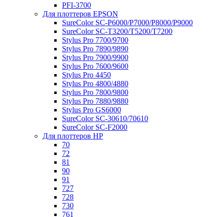
PFI-3700
Для плоттеров EPSON
SureColor SC-P6000/P7000/P8000/P9000
SureColor SC-Т3200/T5200/T7200
Stylus Pro 7700/9700
Stylus Pro 7890/9890
Stylus Pro 7900/9900
Stylus Pro 7600/9600
Stylus Pro 4450
Stylus Pro 4800/4880
Stylus Pro 7800/9800
Stylus Pro 7880/9880
Stylus Pro GS6000
SureColor SC-30610/70610
SureColor SC-F2000
Для плоттеров HP
70
72
81
90
91
727
728
730
761