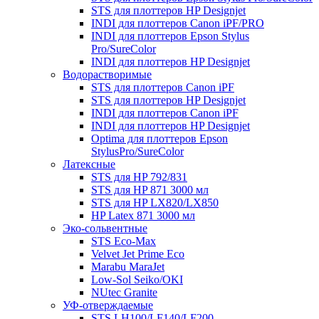
STS для плоттеров HP Designjet
INDI для плоттеров Canon iPF/PRO
INDI для плоттеров Epson Stylus
Pro/SureColor
INDI для плоттеров HP Designjet
Водорастворимые
STS для плоттеров Canon iPF
STS для плоттеров HP Designjet
INDI для плоттеров Canon iPF
INDI для плоттеров HP Designjet
Optima для плоттеров Epson
StylusPro/SureColor
Латексные
STS для HP 792/831
STS для HP 871 3000 мл
STS для HP LX820/LX850
HP Latex 871 3000 мл
Эко-сольвентные
STS Eco-Max
Velvet Jet Prime Eco
Marabu MaraJet
Low-Sol Seiko/OKI
NUtec Granite
УФ-отверждаемые
STS LH100/LF140/LF200