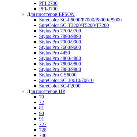
PFI-2700
PFI-3700
Для плоттеров EPSON
SureColor SC-P6000/P7000/P8000/P9000
SureColor SC-Т3200/T5200/T7200
Stylus Pro 7700/9700
Stylus Pro 7890/9890
Stylus Pro 7900/9900
Stylus Pro 7600/9600
Stylus Pro 4450
Stylus Pro 4800/4880
Stylus Pro 7800/9800
Stylus Pro 7880/9880
Stylus Pro GS6000
SureColor SC-30610/70610
SureColor SC-F2000
Для плоттеров HP
70
72
81
90
91
727
728
730