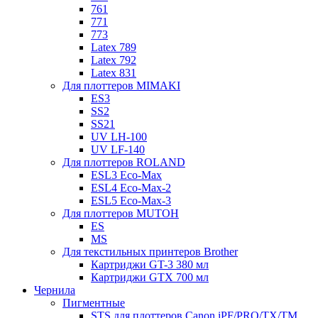
761
771
773
Latex 789
Latex 792
Latex 831
Для плоттеров MIMAKI
ES3
SS2
SS21
UV LH-100
UV LF-140
Для плоттеров ROLAND
ESL3 Eco-Max
ESL4 Eco-Max-2
ESL5 Eco-Max-3
Для плоттеров MUTOH
ES
MS
Для текстильных принтеров Brother
Картриджи GT-3 380 мл
Картриджи GTX 700 мл
Чернила
Пигментные
STS для плоттеров Canon iPF/PRO/TX/ТМ