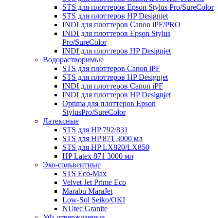
STS для плоттеров Epson Stylus Pro/SureColor
STS для плоттеров HP Designjet
INDI для плоттеров Canon iPF/PRO
INDI для плоттеров Epson Stylus
Pro/SureColor
INDI для плоттеров HP Designjet
Водорастворимые
STS для плоттеров Canon iPF
STS для плоттеров HP Designjet
INDI для плоттеров Canon iPF
INDI для плоттеров HP Designjet
Optima для плоттеров Epson
StylusPro/SureColor
Латексные
STS для HP 792/831
STS для HP 871 3000 мл
STS для HP LX820/LX850
HP Latex 871 3000 мл
Эко-сольвентные
STS Eco-Max
Velvet Jet Prime Eco
Marabu MaraJet
Low-Sol Seiko/OKI
NUtec Granite
УФ-отверждаемые