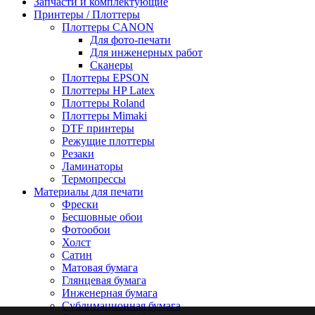
Запчасти и комплектующие
Принтеры / Плоттеры
Плоттеры CANON
Для фото-печати
Для инженерных работ
Сканеры
Плоттеры EPSON
Плоттеры HP Latex
Плоттеры Roland
Плоттеры Mimaki
DTF принтеры
Режущие плоттеры
Резаки
Ламинаторы
Термопрессы
Материалы для печати
Фрески
Бесшовные обои
Фотообои
Холст
Сатин
Матовая бумага
Глянцевая бумага
Инженерная бумага
Сублимационная бумага