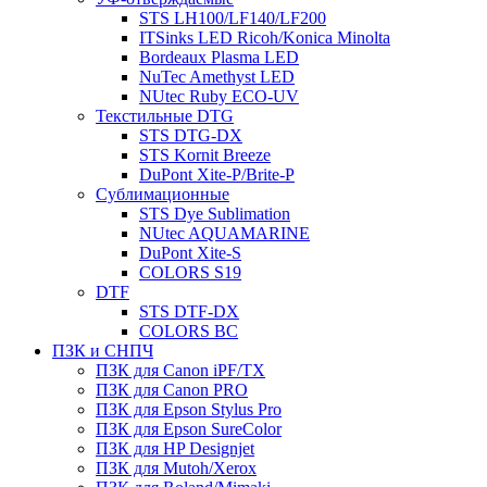
STS LH100/LF140/LF200
ITSinks LED Ricoh/Konica Minolta
Bordeaux Plasma LED
NuTec Amethyst LED
NUtec Ruby ECO-UV
Текстильные DTG
STS DTG-DX
STS Kornit Breeze
DuPont Xite-P/Brite-P
Сублимационные
STS Dye Sublimation
NUtec AQUAMARINE
DuPont Xite-S
COLORS S19
DTF
STS DTF-DX
COLORS BC
ПЗК и СНПЧ
ПЗК для Canon iPF/TX
ПЗК для Canon PRO
ПЗК для Epson Stylus Pro
ПЗК для Epson SureColor
ПЗК для HP Designjet
ПЗК для Mutoh/Xerox