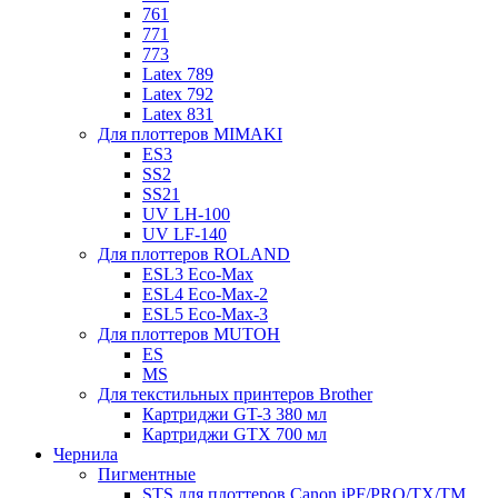
761
771
773
Latex 789
Latex 792
Latex 831
Для плоттеров MIMAKI
ES3
SS2
SS21
UV LH-100
UV LF-140
Для плоттеров ROLAND
ESL3 Eco-Max
ESL4 Eco-Max-2
ESL5 Eco-Max-3
Для плоттеров MUTOH
ES
MS
Для текстильных принтеров Brother
Картриджи GT-3 380 мл
Картриджи GTX 700 мл
Чернила
Пигментные
STS для плоттеров Canon iPF/PRO/TX/ТМ