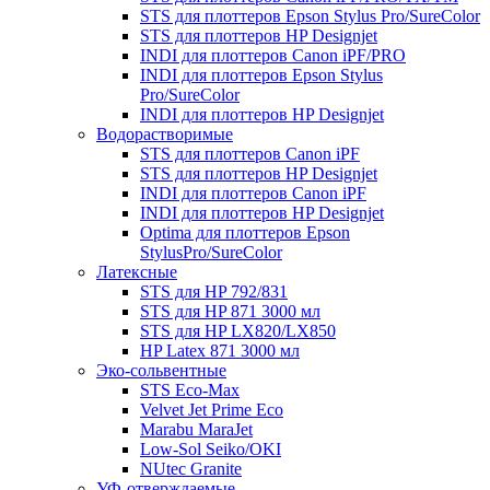
STS для плоттеров Epson Stylus Pro/SureColor
STS для плоттеров HP Designjet
INDI для плоттеров Canon iPF/PRO
INDI для плоттеров Epson Stylus
Pro/SureColor
INDI для плоттеров HP Designjet
Водорастворимые
STS для плоттеров Canon iPF
STS для плоттеров HP Designjet
INDI для плоттеров Canon iPF
INDI для плоттеров HP Designjet
Optima для плоттеров Epson
StylusPro/SureColor
Латексные
STS для HP 792/831
STS для HP 871 3000 мл
STS для HP LX820/LX850
HP Latex 871 3000 мл
Эко-сольвентные
STS Eco-Max
Velvet Jet Prime Eco
Marabu MaraJet
Low-Sol Seiko/OKI
NUtec Granite
УФ-отверждаемые