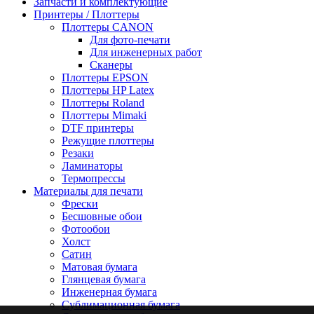
Запчасти и комплектующие
Принтеры / Плоттеры
Плоттеры CANON
Для фото-печати
Для инженерных работ
Сканеры
Плоттеры EPSON
Плоттеры HP Latex
Плоттеры Roland
Плоттеры Mimaki
DTF принтеры
Режущие плоттеры
Резаки
Ламинаторы
Термопрессы
Материалы для печати
Фрески
Бесшовные обои
Фотообои
Холст
Сатин
Матовая бумага
Глянцевая бумага
Инженерная бумага
Сублимационная бумага