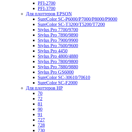
PFI-2700
PFI-3700
Для плоттеров EPSON
SureColor SC-P6000/P7000/P8000/P9000
SureColor SC-Т3200/T5200/T7200
Stylus Pro 7700/9700
Stylus Pro 7890/9890
Stylus Pro 7900/9900
Stylus Pro 7600/9600
Stylus Pro 4450
Stylus Pro 4800/4880
Stylus Pro 7800/9800
Stylus Pro 7880/9880
Stylus Pro GS6000
SureColor SC-30610/70610
SureColor SC-F2000
Для плоттеров HP
70
72
81
90
91
727
728
730