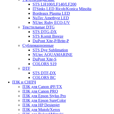
STS LH100/LF140/LF200
ITSinks LED Ricoh/Konica Minolta
Bordeaux Plasma LED
NuTec Amethyst LED
NUtec Ruby ECO-UV
Текстильные DTG
STS DTG-DX
STS Kornit Breeze
DuPont Xite-P/Brite-P
Сублимационные
STS Dye Sublimation
NUtec AQUAMARINE
DuPont Xite-S
COLORS S19
DTF
STS DTF-DX
COLORS BC
ПЗК и СНПЧ
ПЗК для Canon iPF/TX
ПЗК для Canon PRO
ПЗК для Epson Stylus Pro
ПЗК для Epson SureColor
ПЗК для HP Designjet
ПЗК для Mutoh/Xerox