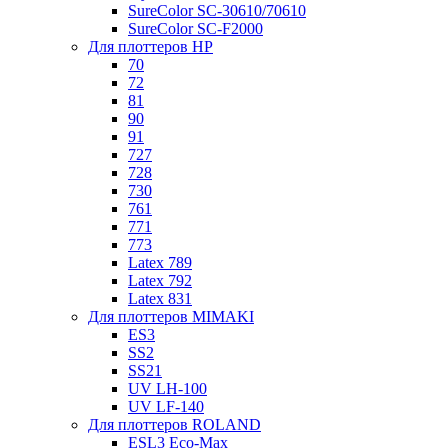
SureColor SC-30610/70610
SureColor SC-F2000
Для плоттеров HP
70
72
81
90
91
727
728
730
761
771
773
Latex 789
Latex 792
Latex 831
Для плоттеров MIMAKI
ES3
SS2
SS21
UV LH-100
UV LF-140
Для плоттеров ROLAND
ESL3 Eco-Max