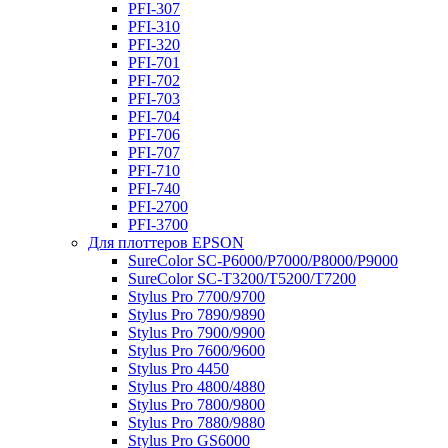
PFI-307
PFI-310
PFI-320
PFI-701
PFI-702
PFI-703
PFI-704
PFI-706
PFI-707
PFI-710
PFI-740
PFI-2700
PFI-3700
Для плоттеров EPSON
SureColor SC-P6000/P7000/P8000/P9000
SureColor SC-Т3200/T5200/T7200
Stylus Pro 7700/9700
Stylus Pro 7890/9890
Stylus Pro 7900/9900
Stylus Pro 7600/9600
Stylus Pro 4450
Stylus Pro 4800/4880
Stylus Pro 7800/9800
Stylus Pro 7880/9880
Stylus Pro GS6000