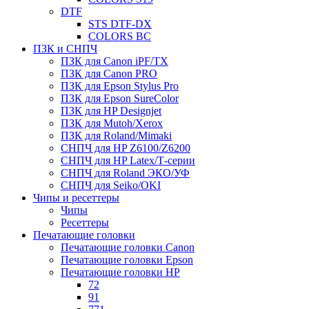
DTF
STS DTF-DX
COLORS BC
ПЗК и СНПЧ
ПЗК для Canon iPF/TX
ПЗК для Canon PRO
ПЗК для Epson Stylus Pro
ПЗК для Epson SureColor
ПЗК для HP Designjet
ПЗК для Mutoh/Xerox
ПЗК для Roland/Mimaki
СНПЧ для HP Z6100/Z6200
СНПЧ для HP Latex/Т-cерии
СНПЧ для Roland ЭКО/УФ
СНПЧ для Seiko/OKI
Чипы и ресеттеры
Чипы
Ресеттеры
Печатающие головки
Печатающие головки Canon
Печатающие головки Epson
Печатающие головки HP
72
91