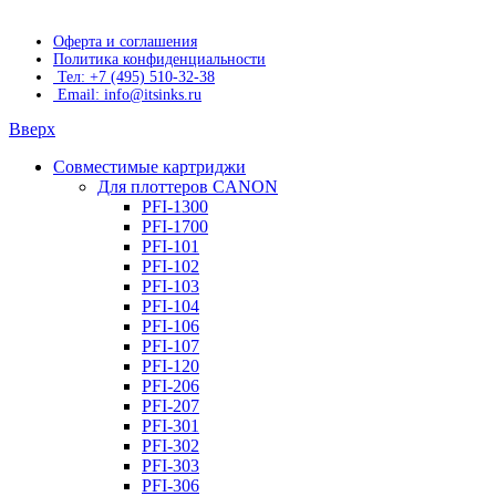
Оферта и соглашения
Политика конфиденциальности
Тел: +7 (495) 510-32-38
Email: info@itsinks.ru
Вверх
Совместимые картриджи
Для плоттеров CANON
PFI-1300
PFI-1700
PFI-101
PFI-102
PFI-103
PFI-104
PFI-106
PFI-107
PFI-120
PFI-206
PFI-207
PFI-301
PFI-302
PFI-303
PFI-306