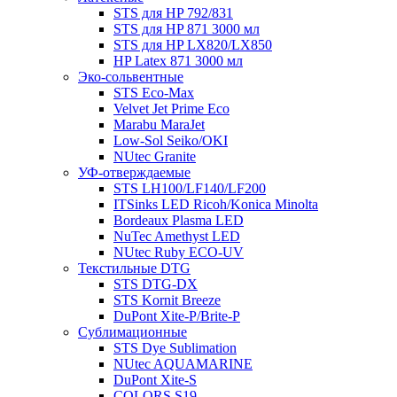
STS для HP 792/831
STS для HP 871 3000 мл
STS для HP LX820/LX850
HP Latex 871 3000 мл
Эко-сольвентные
STS Eco-Max
Velvet Jet Prime Eco
Marabu MaraJet
Low-Sol Seiko/OKI
NUtec Granite
УФ-отверждаемые
STS LH100/LF140/LF200
ITSinks LED Ricoh/Konica Minolta
Bordeaux Plasma LED
NuTec Amethyst LED
NUtec Ruby ECO-UV
Текстильные DTG
STS DTG-DX
STS Kornit Breeze
DuPont Xite-P/Brite-P
Сублимационные
STS Dye Sublimation
NUtec AQUAMARINE
DuPont Xite-S
COLORS S19