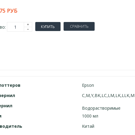
75 РУБ
СРАВНИТЬ
во:
КУПИТЬ
лоттеров
Epson
чернил
C,M,Y,BK,LC,LM,LK,LLK,M
ернил
Водорастворимые
м
1000 мл
водитель
Китай