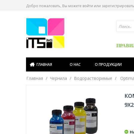
Добро пожаловать, Вы можете
войти
или
зарегистрироват
ПРАВИ
ГЛАВНАЯ
О НАС
О ПРОДУКЦИИ
Главная
Чернила
Водорастворимые
Optima
КО
9X
Н