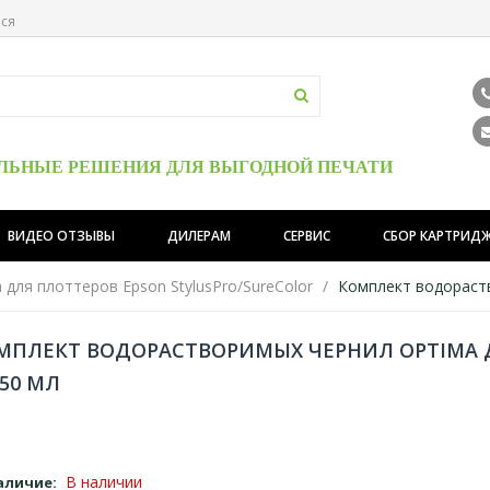
ься
ЛЬНЫЕ РЕШЕНИЯ ДЛЯ ВЫГОДНОЙ ПЕЧАТИ
ВИДЕО ОТЗЫВЫ
ДИЛЕРАМ
СЕРВИС
СБОР КАРТРИД
 для плоттеров Epson StylusPro/SureColor
Комплект водораств
МПЛЕКТ ВОДОРАСТВОРИМЫХ ЧЕРНИЛ OPTIMA 
250 МЛ
В наличии
аличие: