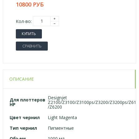
10800 РУБ
Кол-во:
КУПИТЬ
СРАВНИТЬ
ОПИСАНИЕ
Designjet
Для плоттеров
Z2100/Z3100/Z3100ps/Z3200/Z3200ps/Z610
HP
/Z6200
Цвет чернил
Light Magenta
Тип чернил
Пигментные
Объем
1000 мл