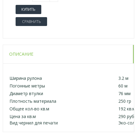
КУПИТЬ
СРАВНИТЬ
ОПИСАНИЕ
Ширина рулона
3.2 м
Погонные метры
60 м
Диаметр втулки
76 мм
Плотность материала
250 гр
Общее кол-во кв.м
192 кв.м
Цена за кв.м
290 руб
Вид чернил для печати
Эко-сол