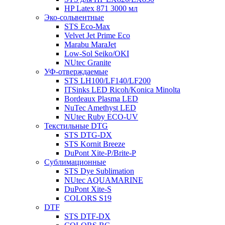
HP Latex 871 3000 мл
Эко-сольвентные
STS Eco-Max
Velvet Jet Prime Eco
Marabu MaraJet
Low-Sol Seiko/OKI
NUtec Granite
УФ-отверждаемые
STS LH100/LF140/LF200
ITSinks LED Ricoh/Konica Minolta
Bordeaux Plasma LED
NuTec Amethyst LED
NUtec Ruby ECO-UV
Текстильные DTG
STS DTG-DX
STS Kornit Breeze
DuPont Xite-P/Brite-P
Сублимационные
STS Dye Sublimation
NUtec AQUAMARINE
DuPont Xite-S
COLORS S19
DTF
STS DTF-DX