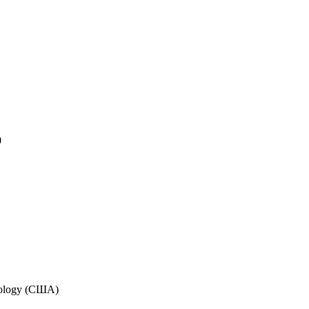
0
nology (США)