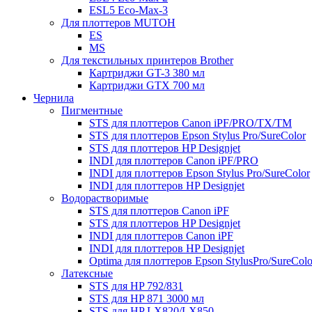
ESL5 Eco-Max-3
Для плоттеров MUTOH
ES
MS
Для текстильных принтеров Brother
Картриджи GT-3 380 мл
Картриджи GTX 700 мл
Чернила
Пигментные
STS для плоттеров Canon iPF/PRO/TX/ТМ
STS для плоттеров Epson Stylus Pro/SureColor
STS для плоттеров HP Designjet
INDI для плоттеров Canon iPF/PRO
INDI для плоттеров Epson Stylus Pro/SureColor
INDI для плоттеров HP Designjet
Водорастворимые
STS для плоттеров Canon iPF
STS для плоттеров HP Designjet
INDI для плоттеров Canon iPF
INDI для плоттеров HP Designjet
Optima для плоттеров Epson StylusPro/SureColo
Латексные
STS для HP 792/831
STS для HP 871 3000 мл
STS для HP LX820/LX850