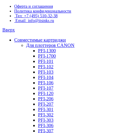
Оферта и соглашения
Политика конфиденциальности
Тел: +7 (495) 510-32-38
Email: info@itsinks.ru
Вверх
Совместимые картриджи
Для плоттеров CANON
PFI-1300
PFI-1700
PFI-101
PFI-102
PFI-103
PFI-104
PFI-106
PFI-107
PFI-120
PFI-206
PFI-207
PFI-301
PFI-302
PFI-303
PFI-306
PFI-307