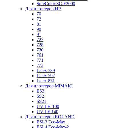
SureColor SC-F2000
Для плоттеров HP
70
72
81
90
91
727
728
730
761
771
773
Latex 789
Latex 792
Latex 831
Для плоттеров MIMAKI
ES3
SS2
SS21
UV LH-100
UV LF-140
Для плоттеров ROLAND
ESL3 Eco-Max
ESL4 Eco-Max-2