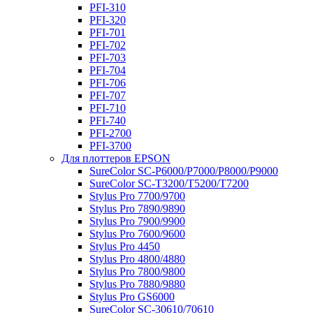
PFI-310
PFI-320
PFI-701
PFI-702
PFI-703
PFI-704
PFI-706
PFI-707
PFI-710
PFI-740
PFI-2700
PFI-3700
Для плоттеров EPSON
SureColor SC-P6000/P7000/P8000/P9000
SureColor SC-Т3200/T5200/T7200
Stylus Pro 7700/9700
Stylus Pro 7890/9890
Stylus Pro 7900/9900
Stylus Pro 7600/9600
Stylus Pro 4450
Stylus Pro 4800/4880
Stylus Pro 7800/9800
Stylus Pro 7880/9880
Stylus Pro GS6000
SureColor SC-30610/70610