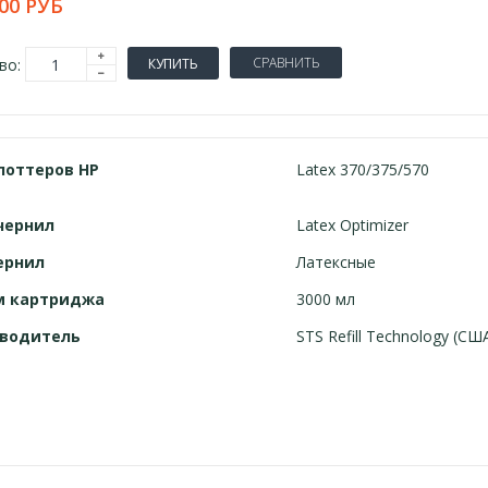
00 РУБ
СРАВНИТЬ
во:
КУПИТЬ
лоттеров
HP
Latex 370/375/570
чернил
Latex Optimizer
ернил
Латексные
м картриджа
3000 мл
водитель
STS Refill Technology (СШ