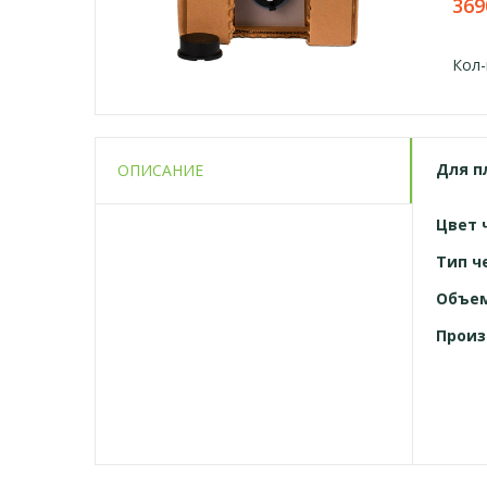
369
Кол-
Для
п
ОПИСАНИЕ
Цвет 
Тип ч
Объе
Произ