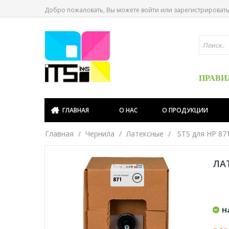
Добро пожаловать, Вы можете
войти
или
зарегистрироват
ПРАВИ
ГЛАВНАЯ
О НАС
О ПРОДУКЦИИ
Главная
Чернила
Латексные
STS для HP 87
ЛАТ
Н